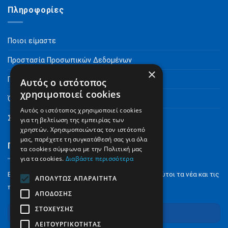
Πληροφορίες
Ποιοι είμαστε
Προστασία Προσωπικών Δεδομένων
×
Πνευματικά Δικαιώματα
Αυτός ο ιστότοπος
χρησιμοποιεί cookies
Όροι Χρήσης
Αυτός ο ιστότοπος χρησιμοποιεί cookies
Συχνές Ερωτήσεις
για τη βελτίωση της εμπειρίας των
χρηστών. Χρησιμοποιώντας τον ιστότοπό
μας, παρέχετε τη συγκατάθεσή σας για όλα
Γραφτείτε στο Newsletter
τα cookies σύμφωνα με την Πολιτική μας
για τα cookies.
Διαβάστε περισσότερα
Εγγραφείτε στο NewsLetter για να μαθαίνετε πρώτοι τα νέα και τις
ΑΠΟΛΎΤΩΣ ΑΠΑΡΑΊΤΗΤΑ
προσφορές μας.
ΑΠΌΔΟΣΗΣ
ΣΤΌΧΕΥΣΗΣ
Εγγραφή
ΛΕΙΤΟΥΡΓΙΚΌΤΗΤΑΣ