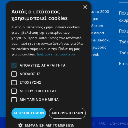
×
Αυτός ο ιστότοπος
H Digital Content ΑΕ ιδρύθηκε το 2000
Πολι
χρησιμοποιεί cookies
και σήμερα έχει να επιδείξει μια
ακυ
αξιόλογη παρουσία στον εκδοτικό
Αυτός ο ιστότοπος χρησιμοποιεί cookies
Πολι
για τη βελτίωση της εμπειρίας των
χώρο με e-books αλλά και με σειρά
χρηστών. Χρησιμοποιώντας τον ιστότοπό
περιοδικών για Σταυρόλεξα & Su-doku
Τρό
μας, παρέχετε τη συγκατάθεσή σας για όλα
αλλά και έντυπα σε άλλους χώρους
τα cookies σύμφωνα με την Πολιτική μας
Τρό
για τα cookies.
Διαβάστε περισσότερα
όπως το ‘Minimarket‘ ή το ‘Greek
Vegan‘.
Επικ
ΑΠΟΛΎΤΩΣ ΑΠΑΡΑΊΤΗΤΑ
ΑΠΌΔΟΣΗΣ
Περισσότερα..
ΣΤΌΧΕΥΣΗΣ
ΛΕΙΤΟΥΡΓΙΚΌΤΗΤΑΣ
ΜΗ ΤΑΞΙΝΟΜΗΜΈΝΑ
ΑΠΟΔΟΧΉ ΌΛΩΝ
ΑΠΌΡΡΙΨΗ ΌΛΩΝ
Ποιοι είμαστε
Όροι Χρήσης
FAQ
Επικοινων
ΕΜΦΆΝΙΣΗ ΛΕΠΤΟΜΕΡΕΙΏΝ