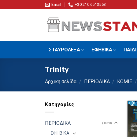
Skip
Email
+30 210 6513553
to
content
ΣΤΑΥΡΟΛΕΞΑ
ΕΦΗΒΙΚΑ
ΠΑΙΔ
Trinity
Αρχική σελίδα
/
ΠΕΡΙΟΔΙΚΑ
/
ΚΟΜΙΞ
/
Κατηγορίες
ΠΕΡΙΟΔΙΚΑ
(1020)
ΕΦΗΒΙΚΑ