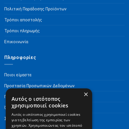
Πολιτική Παράδοσης Προϊόντων
Τρόποι αποστολής
Τρόποι πληρωμής
Επικοινωνία
Πληροφορίες
Ποιοι είμαστε
Προστασία Προσωπικών Δεδομένων
×
Πνευματικά Δικαιώματα
Αυτός ο ιστότοπος
χρησιμοποιεί cookies
Όροι Χρήσης
Αυτός ο ιστότοπος χρησιμοποιεί cookies
Συχνές Ερωτήσεις
για τη βελτίωση της εμπειρίας των
χρηστών. Χρησιμοποιώντας τον ιστότοπό