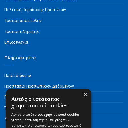
Πολιτική Παράδοσης Προϊόντων
Τρόποι αποστολής
Τρόποι πληρωμής
Επικοινωνία
Πληροφορίες
Ποιοι είμαστε
Προστασία Προσωπικών Δεδομένων
×
Πνευματικά Δικαιώματα
Αυτός ο ιστότοπος
χρησιμοποιεί cookies
Όροι Χρήσης
Αυτός ο ιστότοπος χρησιμοποιεί cookies
Συχνές Ερωτήσεις
για τη βελτίωση της εμπειρίας των
χρηστών. Χρησιμοποιώντας τον ιστότοπό