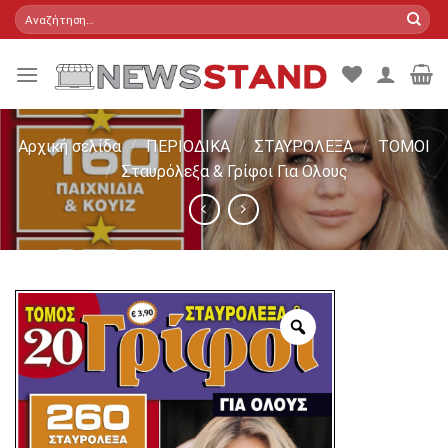
Skip
Αναζήτηση
για:
to
content
Αρχική σελίδα
/
ΠΕΡΙΟΔΙΚΑ
/
ΣΤΑΥΡΟΛΕΞΑ
/
ΤΟΜΟΙ
/
Σταυρόλεξα & Γρίφοι Για Ολους