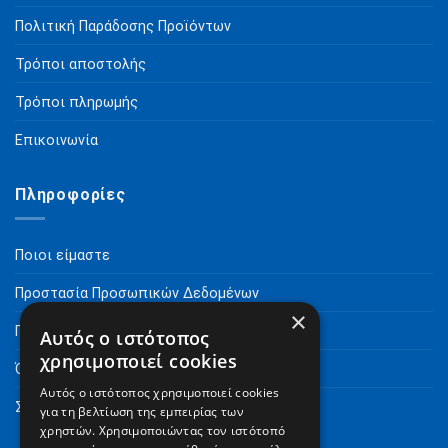
Πολιτική Παράδοσης Προϊόντων
Τρόποι αποστολής
Τρόποι πληρωμής
Επικοινωνία
Πληροφορίες
Ποιοι είμαστε
Προστασία Προσωπικών Δεδομένων
×
Πνευματικά Δικαιώματα
Αυτός ο ιστότοπος
χρησιμοποιεί cookies
Όροι Χρήσης
Αυτός ο ιστότοπος χρησιμοποιεί cookies
Συχνές Ερωτήσεις
για τη βελτίωση της εμπειρίας των
χρηστών. Χρησιμοποιώντας τον ιστότοπό