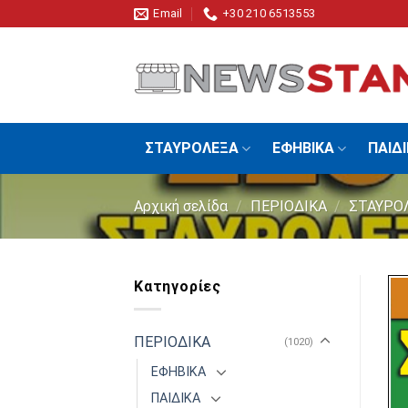
Skip
Email
+30 210 6513553
to
content
ΣΤΑΥΡΟΛΕΞΑ
ΕΦΗΒΙΚΑ
ΠΑΙΔ
Αρχική σελίδα
/
ΠΕΡΙΟΔΙΚΑ
/
ΣΤΑΥΡΟ
Κατηγορίες
ΠΕΡΙΟΔΙΚΑ
(1020)
ΕΦΗΒΙΚΑ
ΠΑΙΔΙΚΑ