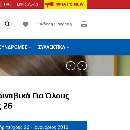
FAQ
Επικοινωνία
Σύνδεση / Εγγραφή
ΣΥΝΔΡΟΜΕΣ
ΣΥΛΛΕΚΤΙΚΑ
διναβικά Για Όλους
ς 26
Αρ.τεύχους 26 - Ιανουάριος 2016