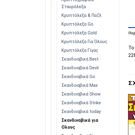
Σταυρόλεξα
Κρυπτόλεξα & Παζλ
Κρυπτόλεξα Go
Κρυπτόλεξα Gold
Πε
Κρυπτόλεξα Για Όλους
Το
Κρυπτόλεξα Γίγας
22
Σκανδιναβικά Best
Σκανδιναβικά Devil
Σκανδιναβικά Go
Σ
Σκανδιναβικά Max
Σκανδιναβικά Show
Σκανδιναβικά Strike
Σκανδιναβικά today
Σκανδιναβικά για
Πρόσθήκη
Πρόσθήκη
στην λίστα
στην λίστα
Ολους
επιθυμιών
επιθυμιών
ΕΞΑΝΤΛΗΜΈΝΟ
ΕΞΑΝΤΛΗΜΈΝΟ