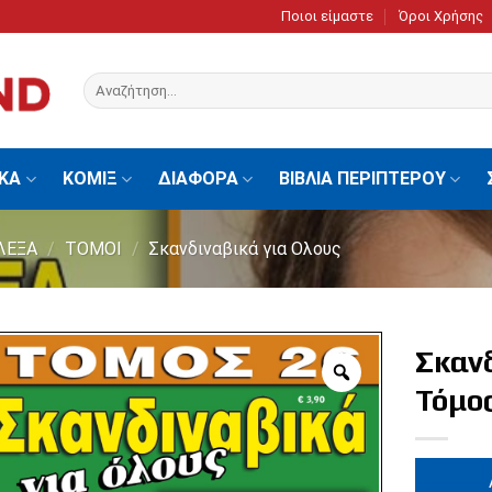
Ποιοι είμαστε
Όροι Χρήσης
Αναζήτηση
για:
ΙΚΑ
ΚΟΜΙΞ
ΔΙΑΦΟΡΑ
ΒΙΒΛΙΑ ΠΕΡΙΠΤΕΡΟΥ
ΛΕΞΑ
/
ΤΟΜΟΙ
/
Σκανδιναβικά για Ολους
Σκαν
Τόμο