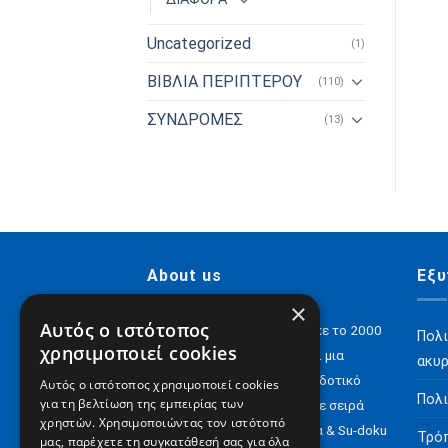
Uncategorized
(1)
ΒΙΒΛΙΑ ΠΕΡΙΠΤΕΡΟΥ
(110)
ΣΥΝΔΡΟΜΕΣ
(13)
About us
Εξυ
×
Αυτός ο ιστότοπος
H Digital Content ΑΕ ιδρύθηκε το 2000
Πολι
χρησιμοποιεί cookies
και σήμερα έχει να επιδείξει μια
ακυ
αξιόλογη παρουσία στον εκδοτικό
Αυτός ο ιστότοπος χρησιμοποιεί cookies
Πολι
για τη βελτίωση της εμπειρίας των
χώρο με e-books αλλά και με σειρά
χρηστών. Χρησιμοποιώντας τον ιστότοπό
περιοδικών για Σταυρόλεξα & Su-doku
Τρό
μας, παρέχετε τη συγκατάθεσή σας για όλα