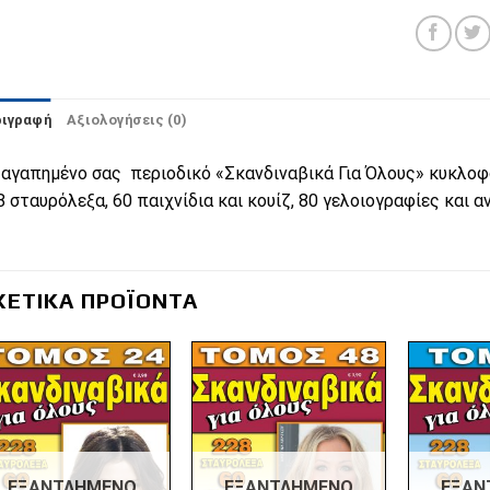
ριγραφή
Αξιολογήσεις (0)
 αγαπημένο σας περιοδικό «Σκανδιναβικά Για Όλους» κυκλοφορε
8 σταυρόλεξα, 60 παιχνίδια και κουίζ, 80 γελοιογραφίες και 
ΧΕΤΙΚΆ ΠΡΟΪΌΝΤΑ
Πρόσθήκη
Πρόσθήκη
στην λίστα
στην λίστα
επιθυμιών
επιθυμιών
ΕΞΑΝΤΛΗΜΈΝΟ
ΕΞΑΝΤΛΗΜΈΝΟ
ΕΞΑΝ