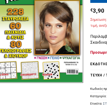
€
3,90
Σημείωση:
τιμή, ανε
Περιλαμβά
Σκανδινα
Προσωρι
ΕΚΔΌΤΗ
ΤΕΎΧΗ /
Κωδικός πρ
Κατηγορία
Ετικέτα:
ΣΤ