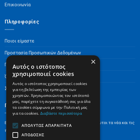
Επικοινωνία
Πληροφορίες
Ποιοι είμαστε
Προστασία Προσωπικών Δεδομένων
×
Πνευματικά Δικαιώματα
Αυτός ο ιστότοπος
χρησιμοποιεί cookies
Όροι Χρήσης
Αυτός ο ιστότοπος χρησιμοποιεί cookies
Συχνές Ερωτήσεις
για τη βελτίωση της εμπειρίας των
χρηστών. Χρησιμοποιώντας τον ιστότοπό
μας, παρέχετε τη συγκατάθεσή σας για όλα
Γραφτείτε στο Newsletter
τα cookies σύμφωνα με την Πολιτική μας
για τα cookies.
Διαβάστε περισσότερα
Εγγραφείτε στο NewsLetter για να μαθαίνετε πρώτοι τα νέα και τις
ΑΠΟΛΎΤΩΣ ΑΠΑΡΑΊΤΗΤΑ
προσφορές μας.
ΑΠΌΔΟΣΗΣ