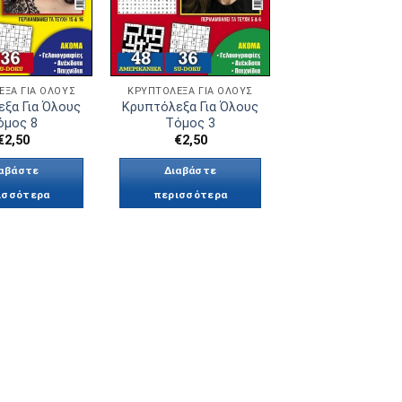
ΕΞΑ ΓΙΑ ΌΛΟΥΣ
ΚΡΥΠΤΌΛΕΞΑ ΓΙΑ ΌΛΟΥΣ
ξα Για Όλους
Κρυπτόλεξα Για Όλους
όμος 8
Τόμος 3
€
2,50
€
2,50
αβάστε
Διαβάστε
ισσότερα
περισσότερα