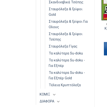
Σκανδιναβικά Τσέπης
Σταυρόλεξα & Γρίφοι
Gold
Σταυρόλεξα & Γρίφοι Για
ΚΡΥΠΤΌΛΕΞΑ ΓΙΑ ΌΛΟΥΣ
ΚΡΥΠΤΌΛΕΞΑ ΓΙΑ ΌΛΟΥΣ
Ολους
Κρυπτόλεξα Για Όλους
Κρυπτόλεξα Για Όλους
Κ
Τόμος 25
Τόμος 1
Σταυρόλεξα & Γρίφοι
€
2,50
€
2,50
Τσέπης
Διαβάστε
Διαβάστε
Σταυρόλεξα Γίγας
περισσότερα
περισσότερα
Τα καλύτερα Su-doku
Τα καλύτερα Su-doku -
Για Εξπέρ
Τα καλύτερα Su-doku -
Για Εξπέρ Gold
Τέλεια Κρυπτόλεξα
ΚΟΜΙΞ
ΔΙΑΦΟΡΑ