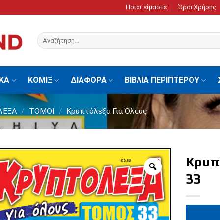
Ποιοι είμαστε
Όροι Χρήσης
Αναζήτηση
για:
ΙΚΑ
ΚΟΜΙΞ
ΔΙΑΦΟΡΑ
ΒΙΒΛΙΑ ΠΕΡΙΠΤΕΡΟΥ
ΛΕΞΑ
/
ΤΟΜΟΙ
/
Κρυπτόλεξα Για Όλους
Κρυπ
33