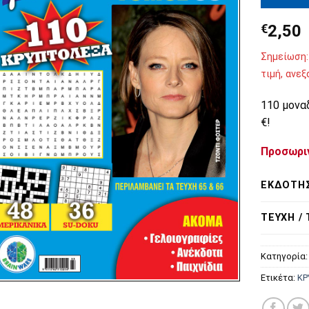
€
2,50
Σημείωση:
τιμή, ανε
110 μονα
€!
Προσωρι
ΕΚΔΌΤΗ
ΤΕΎΧΗ /
Κατηγορία
Ετικέτα:
ΚΡ