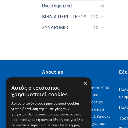
Uncategorized
(1)
ΒΙΒΛΙΑ ΠΕΡΙΠΤΕΡΟΥ
(110)
ΣΥΝΔΡΟΜΕΣ
(13)
About us
Εξυ
×
Αυτός ο ιστότοπος
H Digital Content ΑΕ ιδρύθηκε το 2000
Πολι
χρησιμοποιεί cookies
και σήμερα έχει να επιδείξει μια
ακυ
αξιόλογη παρουσία στον εκδοτικό
Αυτός ο ιστότοπος χρησιμοποιεί cookies
Πολι
για τη βελτίωση της εμπειρίας των
χώρο με e-books αλλά και με σειρά
χρηστών. Χρησιμοποιώντας τον ιστότοπό
περιοδικών για Σταυρόλεξα & Su-doku
Τρό
μας, παρέχετε τη συγκατάθεσή σας για όλα
αλλά και έντυπα σε άλλους χώρους
τα cookies σύμφωνα με την Πολιτική μας