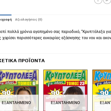
ριγραφή
Αξιολογήσεις (0)
 επί πολλά χρόνια αγαπημένο σας περιοδικό, “Κρυπτόλεξα για 
ς χαρίσει περισσότερες ευκαιρίες εξάσκησης του νου και ακο
ΧΕΤΙΚΆ ΠΡΟΪΌΝΤΑ
Πρόσθήκη
Πρόσθήκη
στην λίστα
στην λίστα
επιθυμιών
επιθυμιών
ΕΞΑΝΤΛΗΜΈΝΟ
ΕΞΑΝΤΛΗΜΈΝΟ
ΕΞΑΝ