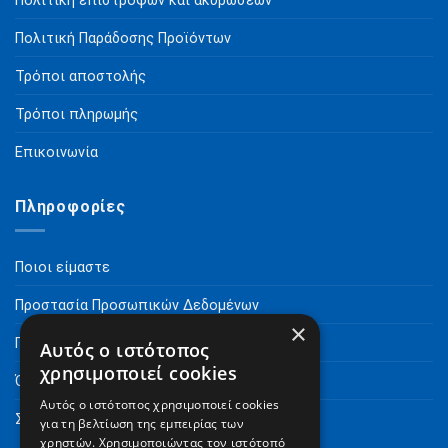
Πολιτική επιστροφών και ακυρώσεων
Πολιτική Παράδοσης Προϊόντων
Τρόποι αποστολής
Τρόποι πληρωμής
Επικοινωνία
Πληροφορίες
Ποιοι είμαστε
Προστασία Προσωπικών Δεδομένων
×
Πνευματικά Δικαιώματα
Αυτός ο ιστότοπος
χρησιμοποιεί cookies
Όροι Χρήσης
Αυτός ο ιστότοπος χρησιμοποιεί cookies
Συχνές Ερωτήσεις
για τη βελτίωση της εμπειρίας των
χρηστών. Χρησιμοποιώντας τον ιστότοπό