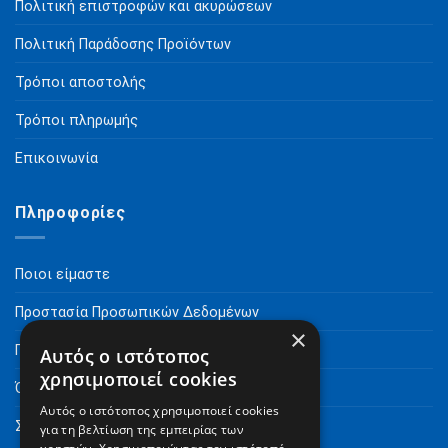
Πολιτική επιστροφών και ακυρώσεων
Πολιτική Παράδοσης Προϊόντων
Τρόποι αποστολής
Τρόποι πληρωμής
Επικοινωνία
Πληροφορίες
Ποιοι είμαστε
Προστασία Προσωπικών Δεδομένων
×
Πνευματικά Δικαιώματα
Αυτός ο ιστότοπος
χρησιμοποιεί cookies
Όροι Χρήσης
Αυτός ο ιστότοπος χρησιμοποιεί cookies
Συχνές Ερωτήσεις
για τη βελτίωση της εμπειρίας των