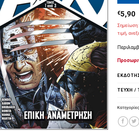
€
5,90
Σημείωση:
τιμή, ανε
Περιλαμβά
Προσωρι
ΕΚΔΌΤΗ
ΤΕΎΧΗ /
Κατηγορίε