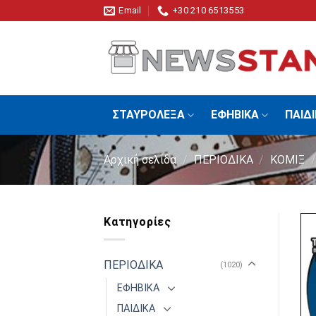
Skip
Email
+30 210 6513553
to
content
ΣΤΑΥΡΟΛΕΞΑ
ΕΦΗΒΙΚΑ
ΠΑΙΔ
Αρχική σελίδα
/
ΠΕΡΙΟΔΙΚΑ
/
ΚΟΜΙΞ
/
Κατηγορίες
ΠΕΡΙΟΔΙΚΑ
(1020)
ΕΦΗΒΙΚΑ
ΠΑΙΔΙΚΑ