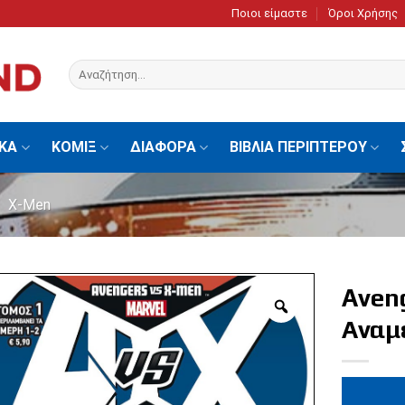
Ποιοι είμαστε
Όροι Χρήσης
Αναζήτηση
για:
ΙΚΑ
ΚΟΜΙΞ
ΔΙΑΦΟΡΑ
ΒΙΒΛΙΑ ΠΕΡΙΠΤΕΡΟΥ
X-Men
Aven
Αναμ