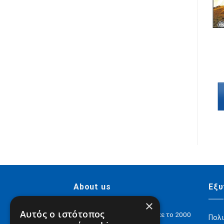
AVENGERS
Avengers Vs X-Men:
Επική Αναμέτρηση
Τόμος 3
€
6,90
Προσθήκη στο
καλάθι
About us
Εξυ
×
Αυτός ο ιστότοπος
H Digital Content ΑΕ ιδρύθηκε το 2000
Πολι