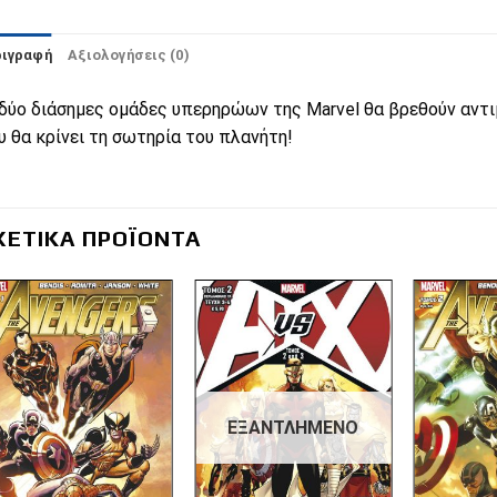
ριγραφή
Αξιολογήσεις (0)
 δύο διάσημες ομάδες υπερηρώων της Marvel θα βρεθούν αντ
υ θα κρίνει τη σωτηρία του πλανήτη!
ΧΕΤΙΚΆ ΠΡΟΪΌΝΤΑ
Πρόσθήκη
Πρόσθήκη
στην λίστα
στην λίστα
επιθυμιών
επιθυμιών
ΕΞΑΝΤΛΗΜΈΝΟ