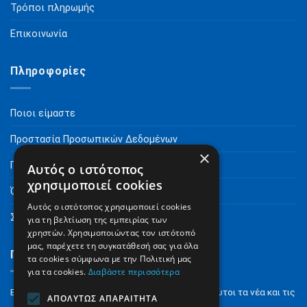
Τρόποι πληρωμής
Επικοινωνία
Πληροφορίες
Ποιοι είμαστε
Προστασία Προσωπικών Δεδομένων
×
Πνευματικά Δικαιώματα
Αυτός ο ιστότοπος
χρησιμοποιεί cookies
Όροι Χρήσης
Αυτός ο ιστότοπος χρησιμοποιεί cookies
Συχνές Ερωτήσεις
για τη βελτίωση της εμπειρίας των
χρηστών. Χρησιμοποιώντας τον ιστότοπό
μας, παρέχετε τη συγκατάθεσή σας για όλα
Γραφτείτε στο Newsletter
τα cookies σύμφωνα με την Πολιτική μας
για τα cookies.
Διαβάστε περισσότερα
Εγγραφείτε στο NewsLetter για να μαθαίνετε πρώτοι τα νέα και τις
ΑΠΟΛΎΤΩΣ ΑΠΑΡΑΊΤΗΤΑ