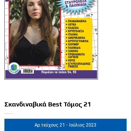
Σκανδιναβικά Βest Τόμος 21
Αρ.τεύχους 21 - Ιούλιος 2023