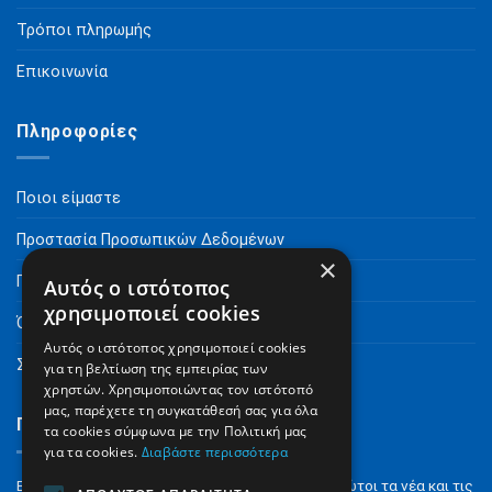
Τρόποι πληρωμής
Επικοινωνία
Πληροφορίες
Ποιοι είμαστε
Προστασία Προσωπικών Δεδομένων
×
Πνευματικά Δικαιώματα
Αυτός ο ιστότοπος
χρησιμοποιεί cookies
Όροι Χρήσης
Αυτός ο ιστότοπος χρησιμοποιεί cookies
Συχνές Ερωτήσεις
για τη βελτίωση της εμπειρίας των
χρηστών. Χρησιμοποιώντας τον ιστότοπό
μας, παρέχετε τη συγκατάθεσή σας για όλα
Γραφτείτε στο Newsletter
τα cookies σύμφωνα με την Πολιτική μας
για τα cookies.
Διαβάστε περισσότερα
Εγγραφείτε στο NewsLetter για να μαθαίνετε πρώτοι τα νέα και τις