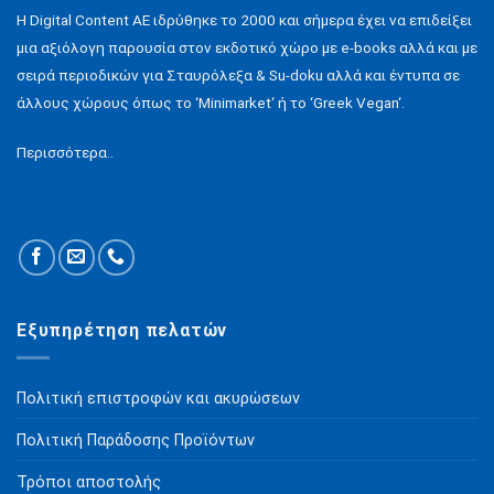
να
H Digital Content ΑΕ ιδρύθηκε το 2000 και σήμερα έχει να επιδείξει
επιλεγούν
μια αξιόλογη παρουσία στον εκδοτικό χώρο με e-books αλλά και με
στη
σειρά περιοδικών για Σταυρόλεξα & Su-doku αλλά και έντυπα σε
σελίδα
του
άλλους χώρους όπως το ‘Minimarket‘ ή το ‘Greek Vegan‘.
προϊόντος
Περισσότερα..
Εξυπηρέτηση πελατών
Πολιτική επιστροφών και ακυρώσεων
Πολιτική Παράδοσης Προϊόντων
Τρόποι αποστολής