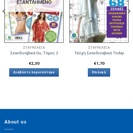
ΕΞΑΝΤΛΗΜΈΝΟ
ΣΤΑΥΡΟΛΕΞΑ
ΣΤΑΥΡΟΛΕΞΑ
Σκανδιναβικά Go, Τόμος 2
Τεύχη Σκανδιναβικά Today
€
2,30
€
1,70
Διαβάστε περισσότερα
Επιλογή
Αυτό
το
προϊόν
έχει
πολλαπλές
παραλλαγές.
Οι
About us
επιλογές
μπορούν