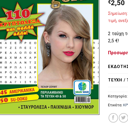
€
2,50
Σημείωση:
τιμή, ανε
2 τεύχη 
2,5 €!
Προσωρι
ΕΚΔΌΤΗ
ΤΕΎΧΗ /
Κατηγορία
Ετικέτα:
ΚΡ