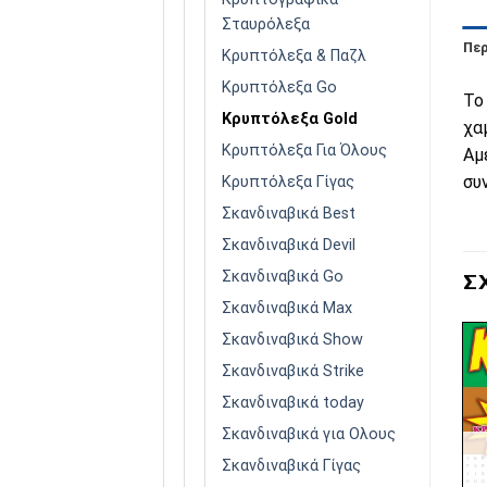
Σταυρόλεξα
Πε
Κρυπτόλεξα & Παζλ
Κρυπτόλεξα Go
Το
Κρυπτόλεξα Gold
χα
Κρυπτόλεξα Για Όλους
Αμ
συ
Κρυπτόλεξα Γίγας
Σκανδιναβικά Best
Σκανδιναβικά Devil
Σκανδιναβικά Go
Σ
Σκανδιναβικά Max
Σκανδιναβικά Show
Σκανδιναβικά Strike
Σκανδιναβικά today
Πρόσθήκη
Πρόσθήκη
Σκανδιναβικά για Ολους
στην λίστα
στην λίστα
επιθυμιών
επιθυμιών
Σκανδιναβικά Γίγας
ΕΞΑΝΤΛΗΜΈΝΟ
ΕΞΑΝΤΛΗΜΈΝΟ