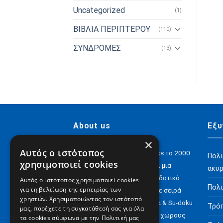
Uncategorized
(1)
ΒΙΒΛΙΑ ΠΕΡΙΠΤΕΡΟΥ
(110)
ΣΥΝΔΡΟΜΕΣ
(13)
About us
Εξυ
×
Αυτός ο ιστότοπος
H Digital Content ΑΕ ιδρύθηκε το 2000
Πολι
χρησιμοποιεί cookies
και σήμερα έχει να επιδείξει μια
ακυ
αξιόλογη παρουσία στον εκδοτικό
Αυτός ο ιστότοπος χρησιμοποιεί cookies
Πολι
για τη βελτίωση της εμπειρίας των
χώρο με e-books αλλά και με σειρά
χρηστών. Χρησιμοποιώντας τον ιστότοπό
περιοδικών για Σταυρόλεξα & Su-doku
Τρό
μας, παρέχετε τη συγκατάθεσή σας για όλα
αλλά και έντυπα σε άλλους χώρους
τα cookies σύμφωνα με την Πολιτική μας