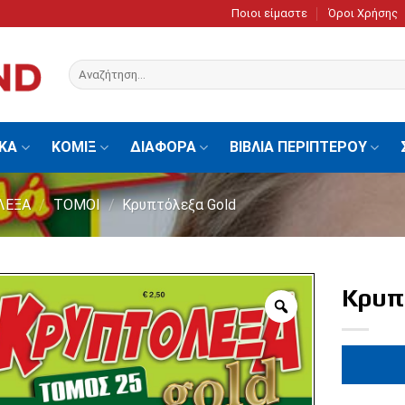
Ποιοι είμαστε
Όροι Χρήσης
Αναζήτηση
για:
ΙΚΑ
ΚΟΜΙΞ
ΔΙΑΦΟΡΑ
ΒΙΒΛΙΑ ΠΕΡΙΠΤΕΡΟΥ
ΛΕΞΑ
/
ΤΟΜΟΙ
/
Κρυπτόλεξα Gold
Κρυπ