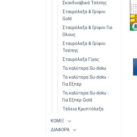
Σκανδιναβικά Τσέπης
Σταυρόλεξα & Γρίφοι
Gold
Σταυρόλεξα & Γρίφοι Για
Ολους
ΚΡΥΠΤΌΛΕΞΑ GOLD
ΚΡΥΠΤΌΛΕΞΑ GOLD
Κρυπτόλεξα Gold
Κρυπτόλεξα Gold
Σταυρόλεξα & Γρίφοι
Τόμος 21
Τόμος 33
Τσέπης
€
2,50
€
2,50
Σταυρόλεξα Γίγας
Διαβάστε
Διαβάστε
Τα καλύτερα Su-doku
περισσότερα
περισσότερα
Τα καλύτερα Su-doku -
Για Εξπέρ
Τα καλύτερα Su-doku -
Για Εξπέρ Gold
Τέλεια Κρυπτόλεξα
ΚΟΜΙΞ
ΔΙΑΦΟΡΑ