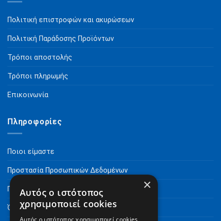
Πολιτική επιστροφών και ακυρώσεων
Πολιτική Παράδοσης Προϊόντων
Τρόποι αποστολής
Τρόποι πληρωμής
Επικοινωνία
Πληροφορίες
Ποιοι είμαστε
Προστασία Προσωπικών Δεδομένων
×
Πνευματικά Δικαιώματα
Αυτός ο ιστότοπος
χρησιμοποιεί cookies
Όροι Χρήσης
Αυτός ο ιστότοπος χρησιμοποιεί cookies