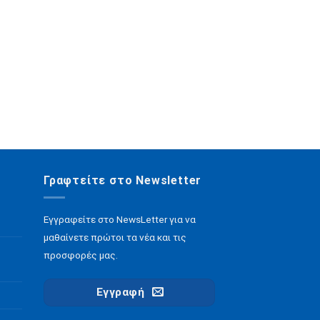
στη
σελίδα
του
προϊόντος
Γραφτείτε στο Newsletter
Εγγραφείτε στο NewsLetter για να
μαθαίνετε πρώτοι τα νέα και τις
προσφορές μας.
Εγγραφή