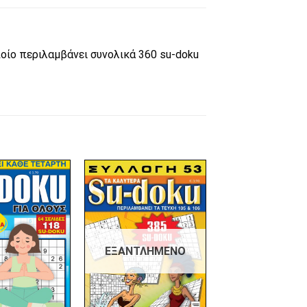
οίο περιλαμβάνει συνολικά 360 su-doku
Πρόσθήκη
Πρόσθήκη
στην λίστα
στην λίστα
επιθυμιών
επιθυμιών
ΕΞΑΝΤΛΗΜΈΝΟ