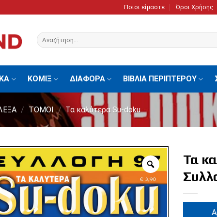
Ποιοι είμαστε
Όροι Χρήσης
Αναζήτηση
για:
ΙΚΑ
ΚΟΜΙΞ
ΔΙΑΦΟΡΑ
ΒΙΒΛΙΑ ΠΕΡΙΠΤΕΡΟΥ
ΛΕΞΑ
/
ΤΟΜΟΙ
/
Τα καλύτερα Su-doku
Τα κ
Συλλ
Α