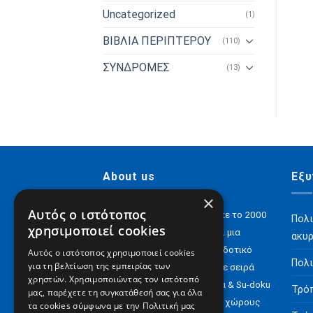
Uncategorized
(1)
ΒΙΒΛΙΑ ΠΕΡΙΠΤΕΡΟΥ
(110)
ΣΥΝΔΡΟΜΕΣ
(13)
About us
Εξυ
×
Αυτός ο ιστότοπος
H Digital Content ΑΕ ιδρύθηκε το 2000
Πολι
χρησιμοποιεί cookies
και σήμερα έχει να επιδείξει μια
ακυ
αξιόλογη παρουσία στον εκδοτικό
Αυτός ο ιστότοπος χρησιμοποιεί cookies
Πολι
για τη βελτίωση της εμπειρίας των
χώρο με e-books αλλά και με σειρά
χρηστών. Χρησιμοποιώντας τον ιστότοπό
περιοδικών για Σταυρόλεξα & Su-doku
Τρό
μας, παρέχετε τη συγκατάθεσή σας για όλα
αλλά και έντυπα σε άλλους χώρους
τα cookies σύμφωνα με την Πολιτική μας