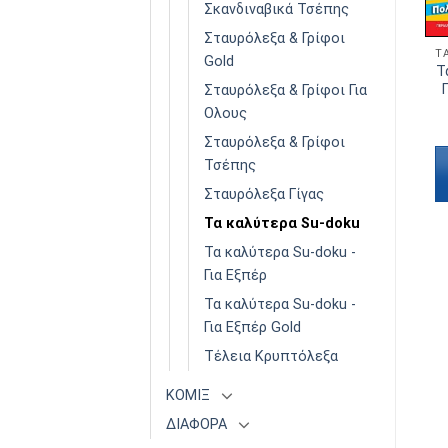
Σκανδιναβικά Τσέπης
Σταυρόλεξα & Γρίφοι
ΤΑ ΚΑΛΎΤΕΡΑ SU-DOKU
SU-DOKU ΓΙΑ ΟΛΟΥΣ
Gold
Τα καλύτερα Su-doku
Su-doku Για Ολους
Τ
Συλλογή 51
Τόμος 104
Σταυρόλεξα & Γρίφοι Για
Ολους
€
3,90
€
3,90
Σταυρόλεξα & Γρίφοι
Διαβάστε
Διαβάστε
Τσέπης
περισσότερα
περισσότερα
Σταυρόλεξα Γίγας
Τα καλύτερα Su-doku
Τα καλύτερα Su-doku -
Για Εξπέρ
Τα καλύτερα Su-doku -
Για Εξπέρ Gold
Τέλεια Κρυπτόλεξα
ΚΟΜΙΞ
ΔΙΑΦΟΡΑ