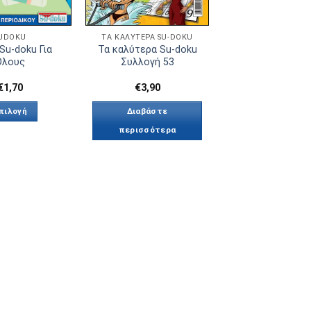
UDOKU
ΤΑ ΚΑΛΎΤΕΡΑ SU-DOKU
Su-doku Για
Τα καλύτερα Su-doku
Ολους
Συλλογή 53
€
1,70
€
3,90
πιλογή
Διαβάστε
περισσότερα
Αυτό
το
προϊόν
έχει
πολλαπλές
παραλλαγές.
Οι
επιλογές
μπορούν
να
επιλεγούν