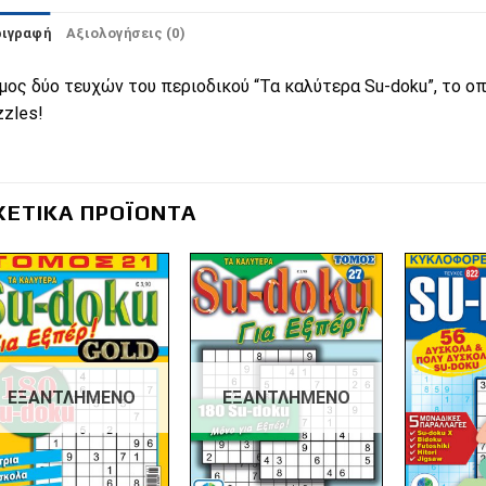
ριγραφή
Αξιολογήσεις (0)
μος δύο τευχών του περιοδικού “Τα καλύτερα Su-doku”, το οπ
zzles!
ΧΕΤΙΚΆ ΠΡΟΪΌΝΤΑ
Πρόσθήκη
Πρόσθήκη
στην λίστα
στην λίστα
επιθυμιών
επιθυμιών
ΕΞΑΝΤΛΗΜΈΝΟ
ΕΞΑΝΤΛΗΜΈΝΟ