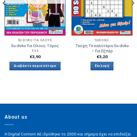
SU-DOKU ΓΙΑ ΟΛΟΥΣ
SUDOKU
Su-doku Για Ολους Τόμος
Τεύχη Τα καλύτερα Su-doku
111
– Για Εξπέρ
€
3,90
€
3,20
Διαβάστε περισσότερα
Επιλογή
Αυτό
το
προϊόν
έχει
πολλαπλές
παραλλαγές.
Οι
About us
επιλογές
μπορούν
να
H Digital Content ΑΕ ιδρύθηκε το 2000 και σήμερα έχει να επιδείξει