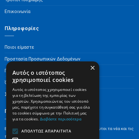
Επικοινωνία
Πληροφορίες
Ποιοι είμαστε
Προστασία Προσωπικών Δεδομένων
×
Πνευματικά Δικαιώματα
Αυτός ο ιστότοπος
χρησιμοποιεί cookies
Όροι Χρήσης
Αυτός ο ιστότοπος χρησιμοποιεί cookies
Συχνές Ερωτήσεις
για τη βελτίωση της εμπειρίας των
χρηστών. Χρησιμοποιώντας τον ιστότοπό
μας, παρέχετε τη συγκατάθεσή σας για όλα
Γραφτείτε στο Newsletter
τα cookies σύμφωνα με την Πολιτική μας
για τα cookies.
Διαβάστε περισσότερα
Εγγραφείτε στο NewsLetter για να μαθαίνετε πρώτοι τα νέα και τις
ΑΠΟΛΎΤΩΣ ΑΠΑΡΑΊΤΗΤΑ
προσφορές μας.