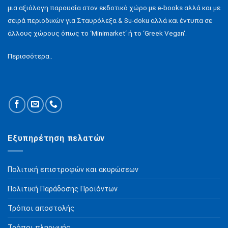
επιλεγούν
μια αξιόλογη παρουσία στον εκδοτικό χώρο με e-books αλλά και με
στη
σειρά περιοδικών για Σταυρόλεξα & Su-doku αλλά και έντυπα σε
σελίδα
του
άλλους χώρους όπως το ‘Minimarket‘ ή το ‘Greek Vegan‘.
προϊόντος
Περισσότερα..
Εξυπηρέτηση πελατών
Πολιτική επιστροφών και ακυρώσεων
Πολιτική Παράδοσης Προϊόντων
Τρόποι αποστολής
Τρόποι πληρωμής