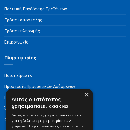
Πολιτική Παράδοσης Προϊόντων
Τρόποι αποστολής
Τρόποι πληρωμής
Επικοινωνία
Πληροφορίες
Ποιοι είμαστε
Προστασία Προσωπικών Δεδομένων
×
Πνευματικά Δικαιώματα
Αυτός ο ιστότοπος
χρησιμοποιεί cookies
Όροι Χρήσης
Αυτός ο ιστότοπος χρησιμοποιεί cookies
Συχνές Ερωτήσεις
για τη βελτίωση της εμπειρίας των
χρηστών. Χρησιμοποιώντας τον ιστότοπό