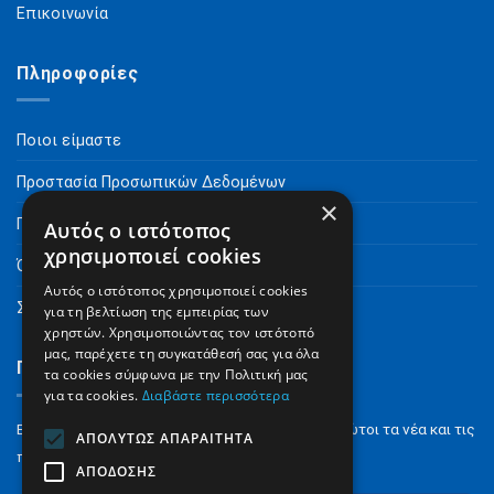
Επικοινωνία
Πληροφορίες
Ποιοι είμαστε
Προστασία Προσωπικών Δεδομένων
×
Πνευματικά Δικαιώματα
Αυτός ο ιστότοπος
χρησιμοποιεί cookies
Όροι Χρήσης
Αυτός ο ιστότοπος χρησιμοποιεί cookies
Συχνές Ερωτήσεις
για τη βελτίωση της εμπειρίας των
χρηστών. Χρησιμοποιώντας τον ιστότοπό
μας, παρέχετε τη συγκατάθεσή σας για όλα
Γραφτείτε στο Newsletter
τα cookies σύμφωνα με την Πολιτική μας
για τα cookies.
Διαβάστε περισσότερα
Εγγραφείτε στο NewsLetter για να μαθαίνετε πρώτοι τα νέα και τις
ΑΠΟΛΎΤΩΣ ΑΠΑΡΑΊΤΗΤΑ
προσφορές μας.
ΑΠΌΔΟΣΗΣ