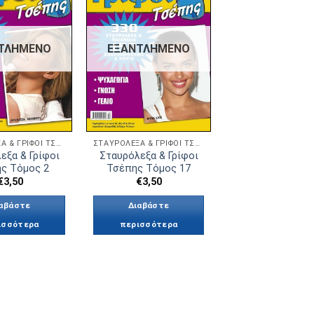
Πρόσθήκη
Πρόσθήκη
στην λίστα
στην λίστα
επιθυμιών
επιθυμιών
ΤΛΗΜΈΝΟ
ΕΞΑΝΤΛΗΜΈΝΟ
ΣΤΑΥΡΌΛΕΞΑ & ΓΡΊΦΟΙ ΤΣΈΠΗΣ
ΣΤΑΥΡΌΛΕΞΑ & ΓΡΊΦΟΙ ΤΣΈΠΗΣ
εξα & Γρίφοι
Σταυρόλεξα & Γρίφοι
ς Τόμος 2
Τσέπης Τόμος 17
€
3,50
€
3,50
αβάστε
Διαβάστε
ισσότερα
περισσότερα