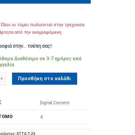
 Όλοι οι τόμοι πωλούνται στην τρέχουσα
ξάρτητα από την αναγραφόμενη.
ροφιά στην… τσέπη σας!
όθεμα Διαθέσιμo σε 3-7 ημέρες από
γγελία
ξα & Γρίφοι Τσέπης Τόμος 23 ποσότητα
Προσθήκη στο καλάθι
Σ
Digital Content
 ΤΌΜΟ
4
οϊόντος:
STTS-T-23