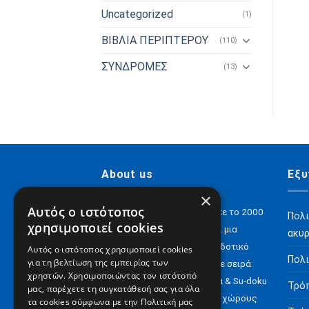
Uncategorized
(1)
ΒΙΒΛΙΑ ΠΕΡΙΠΤΕΡΟΥ
(110)
ΣΥΝΔΡΟΜΕΣ
(13)
About us
Εξυ
×
Αυτός ο ιστότοπος
H Digital Content ΑΕ ιδρύθηκε το 2000
Πολι
χρησιμοποιεί cookies
και σήμερα έχει να επιδείξει μια
ακυ
αξιόλογη παρουσία στον εκδοτικό
Αυτός ο ιστότοπος χρησιμοποιεί cookies
Πολι
για τη βελτίωση της εμπειρίας των
χώρο με e-books αλλά και με σειρά
χρηστών. Χρησιμοποιώντας τον ιστότοπό
περιοδικών για Σταυρόλεξα & Su-doku
Τρό
μας, παρέχετε τη συγκατάθεσή σας για όλα
αλλά και έντυπα σε άλλους χώρους
τα cookies σύμφωνα με την Πολιτική μας