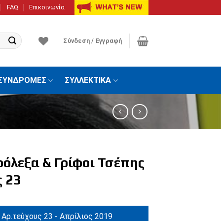
FAQ
Επικοινωνία
Σύνδεση / Εγγραφή
ΣΥΝΔΡΟΜΕΣ
ΣΥΛΛΕΚΤΙΚΑ
ρόλεξα & Γρίφοι Τσέπης
ς 23
Αρ.τεύχους 23 - Απρίλιος 2019