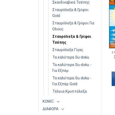
Σκανδιναβικά Τσέπης
Πρόσθήκη
Πρόσθήκη
Σταυρόλεξα & Γρίφοι
στην λίστα
στην λίστα
επιθυμιών
επιθυμιών
Gold
ΕΞΑΝΤΛΗΜΈΝΟ
Σταυρόλεξα & Γρίφοι Για
Ολους
Σταυρόλεξα & Γρίφοι
Τσέπης
Σταυρόλεξα Γίγας
ΣΤΑΥΡΌΛΕΞΑ & ΓΡΊΦΟΙ ΤΣΈΠΗΣ
ΣΤΑΥΡΌΛΕΞΑ & ΓΡΊΦΟΙ ΤΣΈΠΗΣ
Σταυρόλεξα & Γρίφοι
Σταυρόλεξα & Γρίφοι
Τα καλύτερα Su-doku
Τσέπης Τόμος 28
Τσέπης Τόμος 3
Τα καλύτερα Su-doku -
€
3,50
€
3,50
Για Εξπέρ
Προσθήκη στο
Διαβάστε
Τα καλύτερα Su-doku -
καλάθι
περισσότερα
Για Εξπέρ Gold
Τέλεια Κρυπτόλεξα
ΚΟΜΙΞ
ΔΙΑΦΟΡΑ