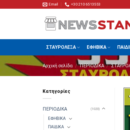
Skip
Email
+30 210 6513553
to
content
ΣΤΑΥΡΟΛΕΞΑ
ΕΦΗΒΙΚΑ
ΠΑΙΔ
Αρχική σελίδα
/
ΠΕΡΙΟΔΙΚΑ
/
ΣΤΑΥΡΟ
Κατηγορίες
ΠΕΡΙΟΔΙΚΑ
(1020)
ΕΦΗΒΙΚΑ
ΠΑΙΔΙΚΑ