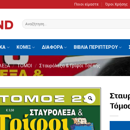
Ποιοι είμαστε
Όροι Χρήσης
Αναζήτηση
για:
ΙΚΑ
ΚΟΜΙΞ
ΔΙΑΦΟΡΑ
ΒΙΒΛΙΑ ΠΕΡΙΠΤΕΡΟΥ
ΛΕΞΑ
/
ΤΟΜΟΙ
/
Σταυρόλεξα & Γρίφοι Τσέπης
Σταυ
Τόμο