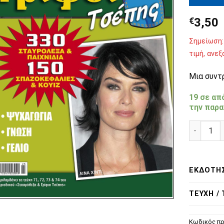
€
3,50
Σημείωση:
τιμή, ανε
Μια συντ
19 σε απ
την παρα
Σταυρόλε
ΕΚΔΌΤΗ
ΤΕΎΧΗ /
Κωδικός πρ