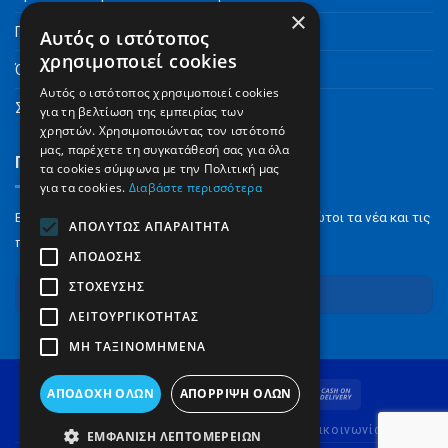
×
Πνευματικά Δικαιώματα
Αυτός ο ιστότοπος
χρησιμοποιεί cookies
Όροι Χρήσης
Αυτός ο ιστότοπος χρησιμοποιεί cookies
Συχνές Ερωτήσεις
για τη βελτίωση της εμπειρίας των
χρηστών. Χρησιμοποιώντας τον ιστότοπό
μας, παρέχετε τη συγκατάθεσή σας για όλα
Γραφτείτε στο Newsletter
τα cookies σύμφωνα με την Πολιτική μας
για τα cookies.
Διαβάστε περισσότερα
Εγγραφείτε στο NewsLetter για να μαθαίνετε πρώτοι τα νέα και τις
ΑΠΟΛΎΤΩΣ ΑΠΑΡΑΊΤΗΤΑ
προσφορές μας.
ΑΠΌΔΟΣΗΣ
ΣΤΌΧΕΥΣΗΣ
Εγγραφή
ΛΕΙΤΟΥΡΓΙΚΌΤΗΤΑΣ
ΜΗ ΤΑΞΙΝΟΜΗΜΈΝΑ
ΑΠΟΔΟΧΉ ΌΛΩΝ
ΑΠΌΡΡΙΨΗ ΌΛΩΝ
Ποιοι είμαστε
Όροι Χρήσης
FAQ
Επικοινωνία
ΕΜΦΆΝΙΣΗ ΛΕΠΤΟΜΕΡΕΙΏΝ