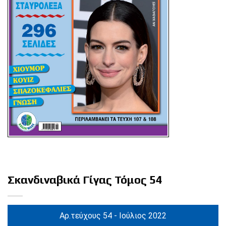
Σκανδιναβικά Γίγας Τόμος 54
Αρ.τεύχους 54 - Ιούλιος 2022