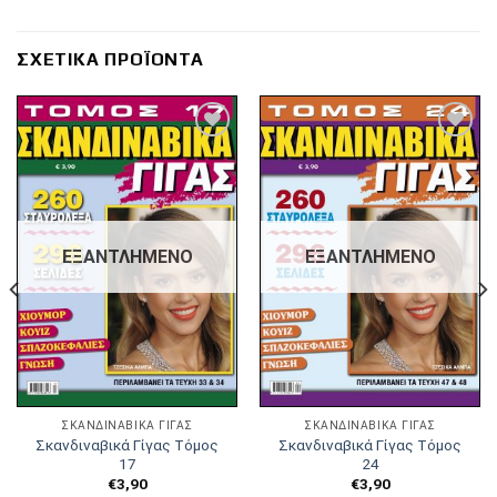
ΣΧΕΤΙΚΆ ΠΡΟΪΌΝΤΑ
Πρόσθήκη
Πρόσθήκη
στην λίστα
στην λίστα
επιθυμιών
επιθυμιών
ΕΞΑΝΤΛΗΜΈΝΟ
ΕΞΑΝΤΛΗΜΈΝΟ
ΣΚΑΝΔΙΝΑΒΙΚΆ ΓΊΓΑΣ
ΣΚΑΝΔΙΝΑΒΙΚΆ ΓΊΓΑΣ
Σκανδιναβικά Γίγας Τόμος
Σκανδιναβικά Γίγας Τόμος
17
24
€
3,90
€
3,90