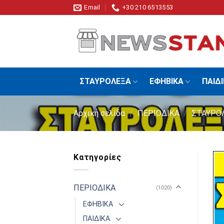
Skip
Email
+30 210 6513553
to
content
ΣΤΑΥΡΟΛΕΞΑ
ΕΦΗΒΙΚΑ
ΠΑΙΔ
Αρχική σελίδα
/
ΠΕΡΙΟΔΙΚΑ
/
ΣΤΑΥΡΟ
Κατηγορίες
ΠΕΡΙΟΔΙΚΑ
(1020)
ΕΦΗΒΙΚΑ
ΠΑΙΔΙΚΑ