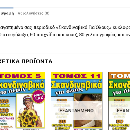
ριγραφή
Αξιολογήσεις (0)
 αγαπημένο σας περιοδικό «Σκανδιναβικά Για Όλους» κυκλοφορε
0 σταυρόλεξα, 60 παιχνίδια και κουίζ, 80 γελοιογραφίες και 
ΧΕΤΙΚΆ ΠΡΟΪΌΝΤΑ
Πρόσθήκη
Πρόσθήκη
στην λίστα
στην λίστα
επιθυμιών
επιθυμιών
ΕΞΑΝΤΛΗΜΈΝΟ
ΕΞΑΝ