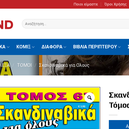
Ποιοι είμαστε
Όροι Χρήσης
Αναζήτηση
για:
ΙΚΑ
ΚΟΜΙΞ
ΔΙΑΦΟΡΑ
ΒΙΒΛΙΑ ΠΕΡΙΠΤΕΡΟΥ
ΛΕΞΑ
/
ΤΟΜΟΙ
/
Σκανδιναβικά για Ολους
Σκανδ
Τόμο
Α