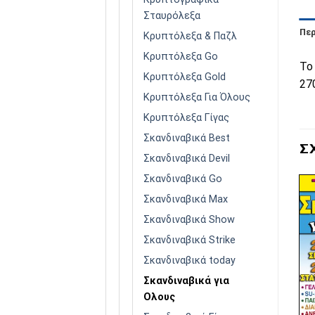
Σταυρόλεξα
Πε
Κρυπτόλεξα & Παζλ
Κρυπτόλεξα Go
Το
Κρυπτόλεξα Gold
27
Κρυπτόλεξα Για Όλους
Κρυπτόλεξα Γίγας
Σκανδιναβικά Best
Σ
Σκανδιναβικά Devil
Σκανδιναβικά Go
Σκανδιναβικά Max
Σκανδιναβικά Show
Πρόσθήκη
Πρόσθήκη
Σκανδιναβικά Strike
στην λίστα
στην λίστα
επιθυμιών
επιθυμιών
Σκανδιναβικά today
ΕΞΑΝΤΛΗΜΈΝΟ
ΕΞΑΝΤΛΗΜΈΝΟ
Σκανδιναβικά για
Ολους