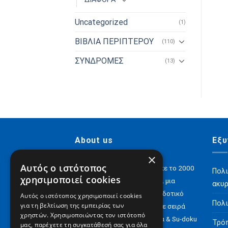
Uncategorized
(1)
ΒΙΒΛΙΑ ΠΕΡΙΠΤΕΡΟΥ
(110)
ΣΥΝΔΡΟΜΕΣ
(13)
About us
Εξυ
×
Αυτός ο ιστότοπος
H Digital Content ΑΕ ιδρύθηκε το 2000
Πολι
χρησιμοποιεί cookies
και σήμερα έχει να επιδείξει μια
ακυ
αξιόλογη παρουσία στον εκδοτικό
Αυτός ο ιστότοπος χρησιμοποιεί cookies
Πολι
για τη βελτίωση της εμπειρίας των
χώρο με e-books αλλά και με σειρά
χρηστών. Χρησιμοποιώντας τον ιστότοπό
περιοδικών για Σταυρόλεξα & Su-doku
Τρό
μας, παρέχετε τη συγκατάθεσή σας για όλα