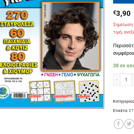
€
3,90
Σημείωση:
τιμή, ανε
Περισσότ
συμφέρου
38 σε απ
Σκανδιναβ
Κατηγορίε
Ετικέτα:
ΣΤ