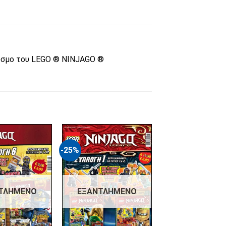
 κόσμο του LEGO ® NINJAGO ®
-25%
Πρόσθήκη
Πρόσθήκη
στην λίστα
στην λίστα
επιθυμιών
επιθυμιών
ΤΛΗΜΈΝΟ
ΕΞΑΝΤΛΗΜΈΝΟ