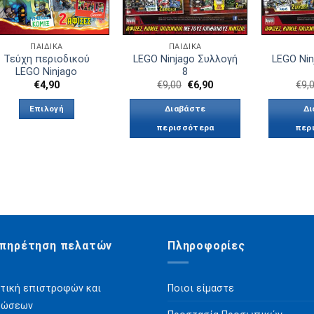
ΠΑΙΔΙΚΑ
ΠΑΙΔΙΚΑ
Τεύχη περιοδικού
LEGO Ninjago Συλλογή
LEGO Nin
LEGO Ninjago
8
Original
Η
€
4,90
€
9,00
€
6,90
€
9,
price
τρέχουσα
was:
τιμή
Επιλογή
Διαβάστε
Δι
€9,00.
είναι:
€6,90.
περισσότερα
περ
Αυτό
το
προϊόν
έχει
πολλαπλές
παραλλαγές.
Οι
πηρέτηση πελατών
Πληροφορίες
επιλογές
μπορούν
τική επιστροφών και
Ποιοι είμαστε
να
ρώσεων
επιλεγούν