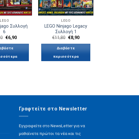
LEGO
LEGO
jago Συλλογή
LEGO Ninjago Legacy
6
Συλλογή 1
Original
Η
Original
Η
00
€
6,90
€
11,80
€
8,90
price
τρέχουσα
price
τρέχουσα
was:
τιμή
was:
τιμή
αβάστε
Διαβάστε
€9,00.
είναι:
€11,80.
είναι:
€6,90.
€8,90.
ισσότερα
περισσότερα
Γραφτείτε στο Newsletter
Εγγραφείτε στο NewsLetter για να
μαθαίνετε πρώτοι τα νέα και τις