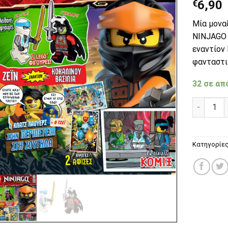
€
6,90
Μία μονα
NINJAGO 
εναντίον 
φανταστικ
32 σε απ
LEGO Nin
Κατηγορίε