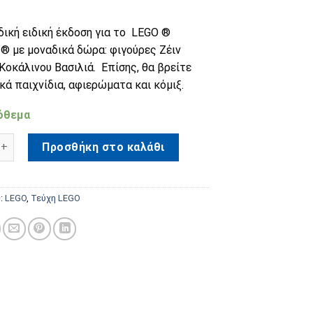
δική ειδική έκδοση για το LEGO ®
® με μοναδικά δώρα: φιγούρες Ζέιν
Κοκάλινου Βασιλιά. Επίσης, θα βρείτε
ά παιχνίδια, αφιερώματα και κόμιξ.
όθεμα
jago Legacy 5 ποσότητα
Προσθήκη στο καλάθι
ς:
LEGO
,
Τεύχη LEGO