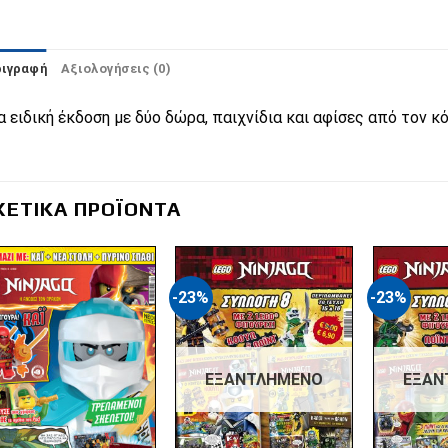
ριγραφή
Αξιολογήσεις (0)
α ειδική έκδοση με δύο δώρα, παιχνίδια και αφίσες από τον
ΧΕΤΙΚΆ ΠΡΟΪΌΝΤΑ
-23%
-23%
Πρόσθήκη
Πρόσθήκη
στην λίστα
στην λίστα
επιθυμιών
επιθυμιών
ΕΞΑΝΤΛΗΜΈΝΟ
ΕΞΑΝ