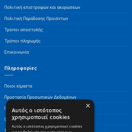
Πολιτική επιστροφών και ακυρώσεων
Πολιτική Παράδοσης Προϊόντων
Τρόποι αποστολής
Τρόποι πληρωμής
Επικοινωνία
Πληροφορίες
Ποιοι είμαστε
Προστασία Προσωπικών Δεδομένων
×
Πνευματικά Δικαιώματα
Αυτός ο ιστότοπος
χρησιμοποιεί cookies
Όροι Χρήσης
Αυτός ο ιστότοπος χρησιμοποιεί cookies
Συχνές Ερωτήσεις
για τη βελτίωση της εμπειρίας των