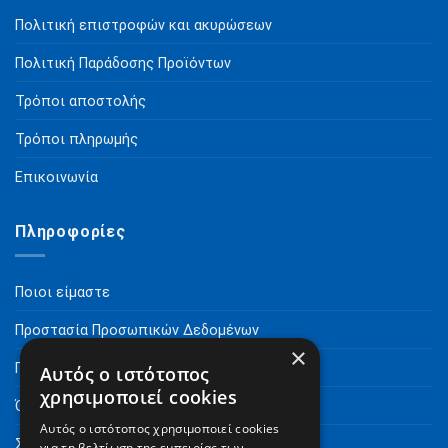
Πολιτική επιστροφών και ακυρώσεων
Πολιτική Παράδοσης Προϊόντων
Τρόποι αποστολής
Τρόποι πληρωμής
Επικοινωνία
Πληροφορίες
Ποιοι είμαστε
Προστασία Προσωπικών Δεδομένων
×
Πνευματικά Δικαιώματα
Αυτός ο ιστότοπος
χρησιμοποιεί cookies
Όροι Χρήσης
Αυτός ο ιστότοπος χρησιμοποιεί cookies
Συχνές Ερωτήσεις
για τη βελτίωση της εμπειρίας των