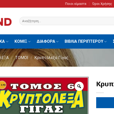
Ποιοι είμαστε
Όροι Χρήσης
Αναζήτηση
για:
ΙΚΑ
ΚΟΜΙΞ
ΔΙΑΦΟΡΑ
ΒΙΒΛΙΑ ΠΕΡΙΠΤΕΡΟΥ
ΛΕΞΑ
/
ΤΟΜΟΙ
/
Κρυπτόλεξα Γίγας
Κρυπτ