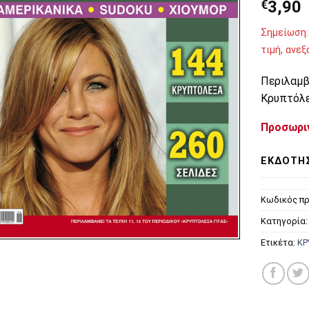
€
3,90
Σημείωση:
τιμή, ανε
Περιλαμβά
Κρυπτόλε
Προσωρι
ΕΚΔΌΤΗ
Κωδικός πρ
Κατηγορία
Ετικέτα:
ΚΡ