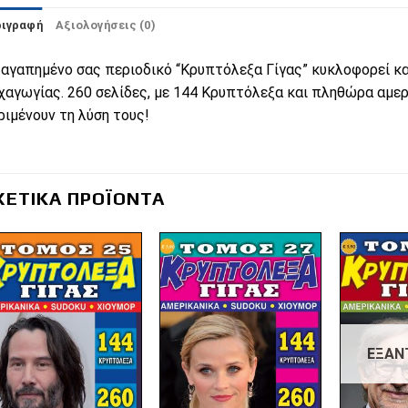
ριγραφή
Αξιολογήσεις (0)
 αγαπημένο σας περιοδικό “Κρυπτόλεξα Γίγας” κυκλοφορεί κα
χαγωγίας. 260 σελίδες, με 144 Κρυπτόλεξα και πληθώρα αμερ
ριμένουν τη λύση τους!
ΧΕΤΙΚΆ ΠΡΟΪΌΝΤΑ
Πρόσθήκη
Πρόσθήκη
στην λίστα
στην λίστα
επιθυμιών
επιθυμιών
ΕΞΑΝ