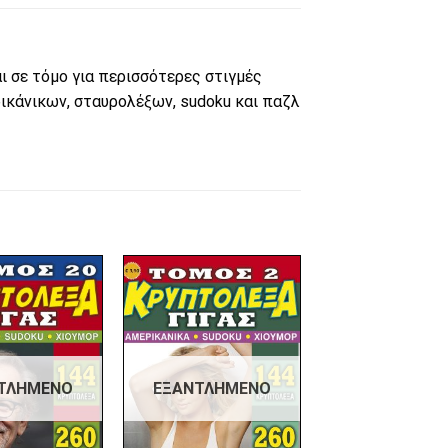
ι σε τόμο για περισσότερες στιγμές
ικάνικων, σταυρολέξων, sudoku και παζλ
Πρόσθήκη
Πρόσθήκη
στην λίστα
στην λίστα
επιθυμιών
επιθυμιών
ΤΛΗΜΈΝΟ
ΕΞΑΝΤΛΗΜΈΝΟ