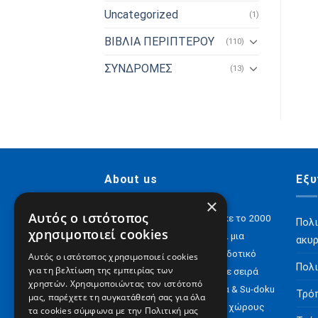
Uncategorized
(1)
ΒΙΒΛΙΑ ΠΕΡΙΠΤΕΡΟΥ
(110)
ΣΥΝΔΡΟΜΕΣ
(13)
About us
Εξυ
×
Αυτός ο ιστότοπος
H Digital Content ΑΕ ιδρύθηκε το 2000
Πολι
χρησιμοποιεί cookies
και σήμερα έχει να επιδείξει μια
ακυ
αξιόλογη παρουσία στον εκδοτικό
Αυτός ο ιστότοπος χρησιμοποιεί cookies
Πολι
για τη βελτίωση της εμπειρίας των
χώρο με e-books αλλά και με σειρά
χρηστών. Χρησιμοποιώντας τον ιστότοπό
περιοδικών για Σταυρόλεξα & Su-doku
Τρό
μας, παρέχετε τη συγκατάθεσή σας για όλα
αλλά και έντυπα σε άλλους χώρους
τα cookies σύμφωνα με την Πολιτική μας