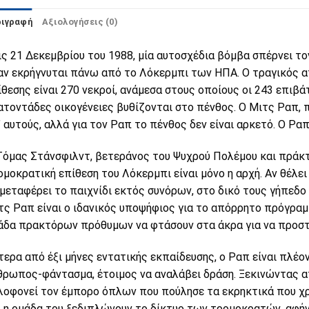
ριγραφή
Αξιολογήσεις (0)
τις 21 Δεκεμβρίου του 1988, μία αυτοσχέδια βόμβα σπέρνει τ
αν εκρήγνυται πάνω από το Λόκερμπι των ΗΠΑ. Ο τραγικός 
ίθεσης είναι 270 νεκροί, ανάμεσα στους οποίους οι 243 επιβά
ατοντάδες οικογένειες βυθίζονται στο πένθος. Ο Μιτς Ραπ, 
’ αυτούς, αλλά για τον Ραπ το πένθος δεν είναι αρκετό. Ο Ρα
Τόμας Στάνσφιλντ, βετεράνος του Ψυχρού Πολέμου και πράκτ
ομοκρατική επίθεση του Λόκερμπι είναι μόνο η αρχή. Αν θέλει
 μεταφέρει το παιχνίδι εκτός συνόρων, στο δικό τους γήπεδο 
τς Ραπ είναι ο ιδανικός υποψήφιος για το απόρρητο πρόγραμ
άδα πρακτόρων πρόθυμων να φτάσουν στα άκρα για να προστ
τερα από έξι μήνες εντατικής εκπαίδευσης, ο Ραπ είναι πλέο
θρωπος-φάντασμα, έτοιμος να αναλάβει δράση. Ξεκινώντας 
λοφονεί τον έμπορο όπλων που πούλησε τα εκρηκτικά που χρ
ι η ομάδα του ξεδιπλώνουν το δίκτυο των τρομοκρατών, αφή