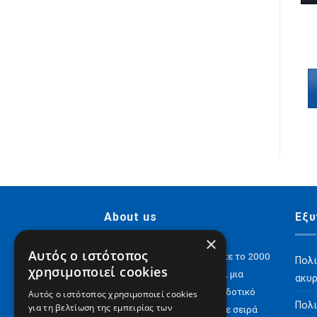
ΒΙΒΛΙΑ ΠΕΡΙΠΤΕΡΟΥ
ΒΙΒΛΙΑ ΠΕΡΙΠΤΕΡΟΥ
Η Γλυκιά Γεύση του
Το πιο Φλογερό
Έρωτα
Πρωινό
€
5,40
€
4,32
€
5,20
€
4,16
Διαβάστε
Διαβάστε
περισσότερα
περισσότερα
About us
Εξυ
×
Αυτός ο ιστότοπος
H Digital Content ΑΕ ιδρύθηκε το 2000
Πολι
χρησιμοποιεί cookies
και σήμερα έχει να επιδείξει μια
ακυ
αξιόλογη παρουσία στον εκδοτικό
Αυτός ο ιστότοπος χρησιμοποιεί cookies
Πολι
για τη βελτίωση της εμπειρίας των
χώρο με e-books αλλά και με σειρά