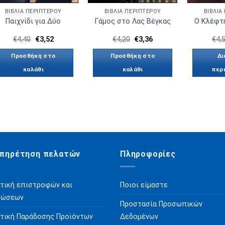
ΒΙΒΛΙΑ ΠΕΡΙΠΤΕΡΟΥ
ΒΙΒΛΙΑ ΠΕΡΙΠΤΕΡΟΥ
ΒΙΒΛΙΑ
Παιχνίδι για Δύο
Γάμος στο Λας Βέγκας
Ο Κλέφτ
€
4,40
€
3,52
€
4,20
€
3,36
€
4,
Προσθήκη στο
Προσθήκη στο
Δι
καλάθι
καλάθι
περ
πηρέτηση πελατών
Πληροφορίες
τική επιστροφών και
Ποιοι είμαστε
ρώσεων
Προστασία Προσωπικών
τική Παράδοσης Προϊόντων
Δεδομένων