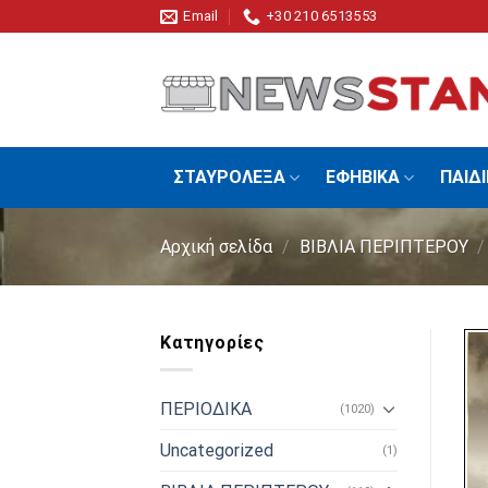
Skip
Email
+30 210 6513553
to
content
ΣΤΑΥΡΟΛΕΞΑ
ΕΦΗΒΙΚΑ
ΠΑΙΔ
Αρχική σελίδα
/
ΒΙΒΛΙΑ ΠΕΡΙΠΤΕΡΟΥ
/
Κατηγορίες
ΠΕΡΙΟΔΙΚΑ
(1020)
Uncategorized
(1)