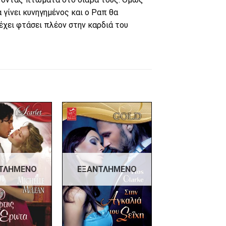
 γίνει κυνηγημένος και ο Ραπ θα
 έχει φτάσει πλέον στην καρδιά του
Πρόσθήκη
Πρόσθήκη
στην λίστα
στην λίστα
επιθυμιών
επιθυμιών
ΤΛΗΜΈΝΟ
ΕΞΑΝΤΛΗΜΈΝΟ