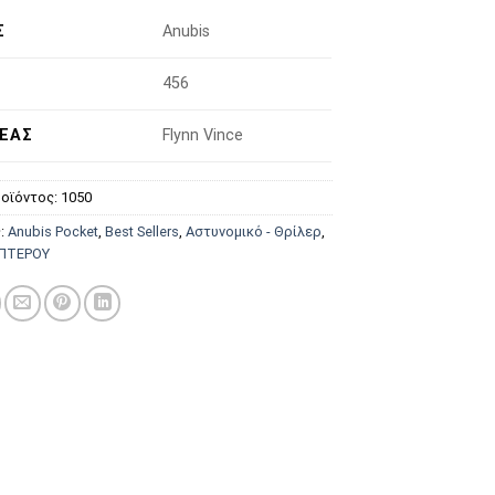
Σ
Anubis
456
ΈΑΣ
Flynn Vince
οϊόντος:
1050
ς:
Anubis Pocket
,
Best Sellers
,
Αστυνομικό - Θρίλερ
,
ΙΠΤΕΡΟΥ