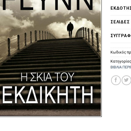
ΕΚΔΌΤΗ
ΣΕΛΊΔΕΣ
ΣΥΓΓΡΑΦ
Κωδικός πρ
Κατηγορίε
ΒΙΒΛΙΑ ΠΕΡ