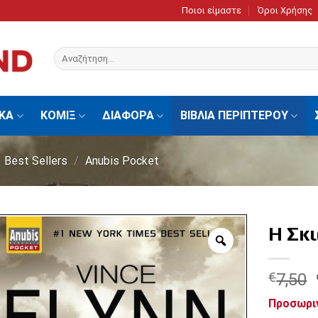
Ποιοι είμαστε
Όροι Χρήσης
Αναζήτηση
για:
ΙΚΑ
ΚΟΜΙΞ
ΔΙΑΦΟΡΑ
ΒΙΒΛΙΑ ΠΕΡΙΠΤΕΡΟΥ
Best Sellers
/
Anubis Pocket
Η Σκι
€
7,50
Προσωρι