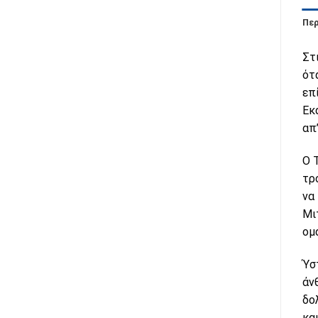
Πε
​Σ
ότ
επ
Εκ
απ
Ο 
τρ
να
Μι
ομ
Ύσ
άν
δο
κα