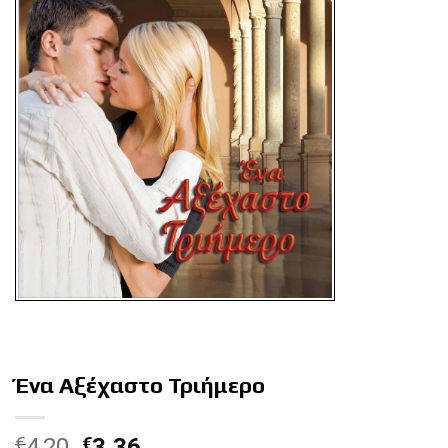
Ένα Αξέχαστο Τριήμερο
€
4,20
€
3,36