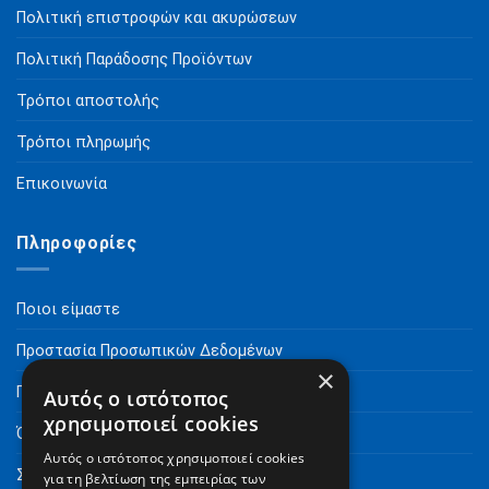
Πολιτική επιστροφών και ακυρώσεων
Πολιτική Παράδοσης Προϊόντων
Τρόποι αποστολής
Τρόποι πληρωμής
Επικοινωνία
Πληροφορίες
Ποιοι είμαστε
Προστασία Προσωπικών Δεδομένων
×
Πνευματικά Δικαιώματα
Αυτός ο ιστότοπος
χρησιμοποιεί cookies
Όροι Χρήσης
Αυτός ο ιστότοπος χρησιμοποιεί cookies
Συχνές Ερωτήσεις
για τη βελτίωση της εμπειρίας των