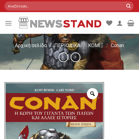
Skip
Αναζήτηση
για:
to
content
Αρχική σελίδα
/
ΠΕΡΙΟΔΙΚΑ
/
ΚΟΜΙΞ
/
Conan