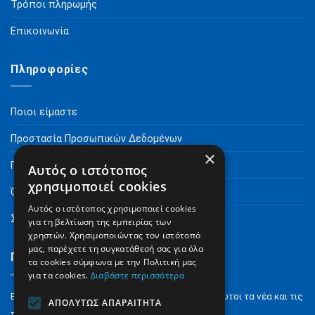
Τρόποι πληρωμής
Επικοινωνία
Πληροφορίες
Ποιοι είμαστε
Προστασία Προσωπικών Δεδομένων
×
Πνευματικά Δικαιώματα
Αυτός ο ιστότοπος
χρησιμοποιεί cookies
Όροι Χρήσης
Αυτός ο ιστότοπος χρησιμοποιεί cookies
Συχνές Ερωτήσεις
για τη βελτίωση της εμπειρίας των
χρηστών. Χρησιμοποιώντας τον ιστότοπό
μας, παρέχετε τη συγκατάθεσή σας για όλα
Γραφτείτε στο Newsletter
τα cookies σύμφωνα με την Πολιτική μας
για τα cookies.
Διαβάστε περισσότερα
Εγγραφείτε στο NewsLetter για να μαθαίνετε πρώτοι τα νέα και τις
ΑΠΟΛΎΤΩΣ ΑΠΑΡΑΊΤΗΤΑ
προσφορές μας.