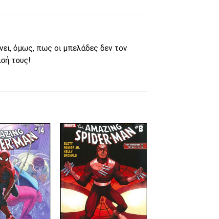
ίνει, όμως, πως οι μπελάδες δεν τον
ισή τους!
Πρόσθήκη
Πρόσθήκη
στην λίστα
στην λίστα
επιθυμιών
επιθυμιών