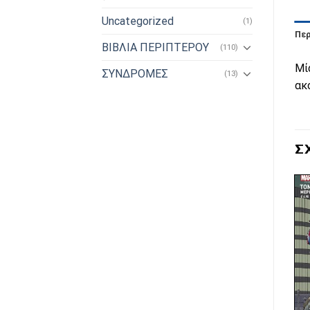
Uncategorized
(1)
Πε
ΒΙΒΛΙΑ ΠΕΡΙΠΤΕΡΟΥ
(110)
Μί
ΣΥΝΔΡΟΜΕΣ
(13)
ακ
Σ
Πρόσθήκη
Πρόσθήκη
στην λίστα
στην λίστα
επιθυμιών
επιθυμιών