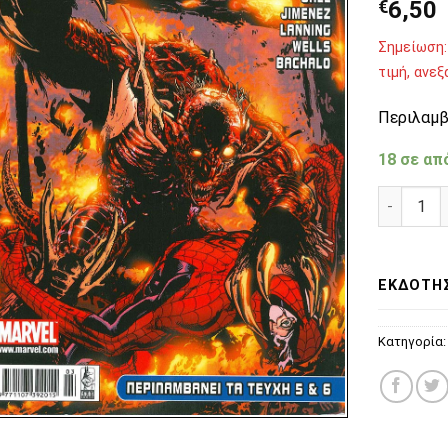
€
6,50
Σημείωση:
τιμή, ανε
Περιλαμβά
18 σε απ
Amazing 
ΕΚΔΌΤΗ
Κατηγορία