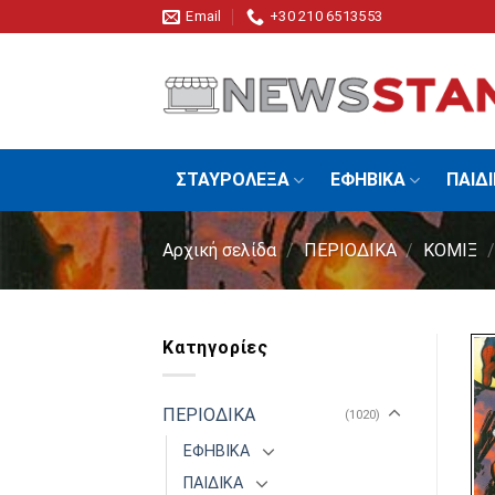
Skip
Email
+30 210 6513553
to
content
ΣΤΑΥΡΟΛΕΞΑ
ΕΦΗΒΙΚΑ
ΠΑΙΔ
Αρχική σελίδα
/
ΠΕΡΙΟΔΙΚΑ
/
ΚΟΜΙΞ
/
Κατηγορίες
ΠΕΡΙΟΔΙΚΑ
(1020)
ΕΦΗΒΙΚΑ
ΠΑΙΔΙΚΑ