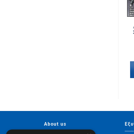
SPIDER-MAN
SPIDER-MAN
Amazing Spider-Man
Amazing Spider-Man
Τόμος 6
Τόμος 12
€
6,50
€
6,50
Προσθήκη στο
Προσθήκη στο
καλάθι
καλάθι
About us
Εξυ