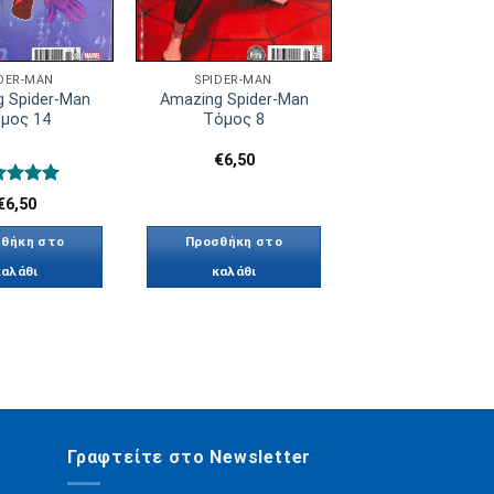
IDER-MAN
SPIDER-MAN
 Spider-Man
Amazing Spider-Man
μος 14
Τόμος 8
€
6,50
μολογήθηκε
€
6,50
5.00
 5
θήκη στο
Προσθήκη στο
καλάθι
καλάθι
Γραφτείτε στο Newsletter