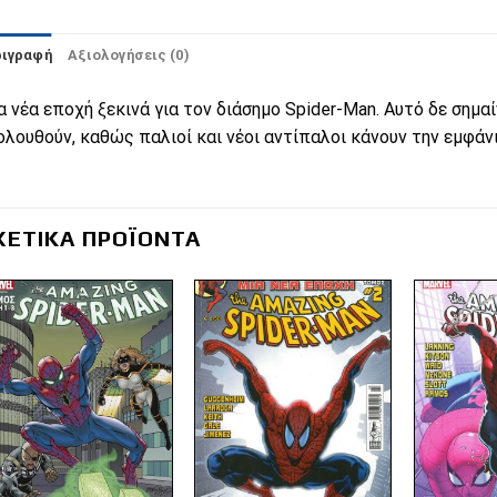
ριγραφή
Αξιολογήσεις (0)
α νέα εποχή ξεκινά για τον διάσημο Spider-Man. Αυτό δε σημα
ολουθούν, καθώς παλιοί και νέοι αντίπαλοι κάνουν την εμφάν
ΧΕΤΙΚΆ ΠΡΟΪΌΝΤΑ
Πρόσθήκη
Πρόσθήκη
στην λίστα
στην λίστα
επιθυμιών
επιθυμιών