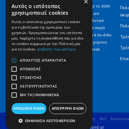
×
Αυτός ο ιστότοπος
H Digital Content ΑΕ ιδρύθηκε το 2000
Πολι
χρησιμοποιεί cookies
και σήμερα έχει να επιδείξει μια
ακυ
αξιόλογη παρουσία στον εκδοτικό
Αυτός ο ιστότοπος χρησιμοποιεί cookies
Πολι
για τη βελτίωση της εμπειρίας των
χώρο με e-books αλλά και με σειρά
χρηστών. Χρησιμοποιώντας τον ιστότοπό
περιοδικών για Σταυρόλεξα & Su-doku
Τρό
μας, παρέχετε τη συγκατάθεσή σας για όλα
αλλά και έντυπα σε άλλους χώρους
τα cookies σύμφωνα με την Πολιτική μας
Τρό
για τα cookies.
Διαβάστε περισσότερα
όπως το ‘Minimarket‘ ή το ‘Greek
Vegan‘.
Επικ
ΑΠΟΛΎΤΩΣ ΑΠΑΡΑΊΤΗΤΑ
ΑΠΌΔΟΣΗΣ
Περισσότερα..
ΣΤΌΧΕΥΣΗΣ
ΛΕΙΤΟΥΡΓΙΚΌΤΗΤΑΣ
ΜΗ ΤΑΞΙΝΟΜΗΜΈΝΑ
ΑΠΟΔΟΧΉ ΌΛΩΝ
ΑΠΌΡΡΙΨΗ ΌΛΩΝ
Ποιοι είμαστε
Όροι Χρήσης
FAQ
Επικοινων
ΕΜΦΆΝΙΣΗ ΛΕΠΤΟΜΕΡΕΙΏΝ
Copyright 2026 ©
newsstand.gr