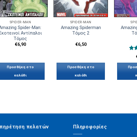
SPIDER-MAN
SPIDER-MAN
SP
Amazing Spider-Man:
Amazing Spiderman
Amazing
Σκοτεινοί Αντίπαλοι
Τόμος 2
Τό
Τόμος
€
6,90
€
6,50
Βαθ
με
από
Προσθήκη στο
Προσθήκη στο
Προσ
καλάθι
καλάθι
πηρέτηση πελατών
Πληροφορίες