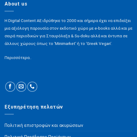
About us
παραλλαγές.
Οι
επιλογές
H Digital Content ΑΕ ιδρύθηκε το 2000 και σήμερα έχει να επιδείξει
μπορούν
μια αξιόλογη παρουσία στον εκδοτικό χώρο με e-books αλλά και με
να
σειρά περιοδικών για Σταυρόλεξα & Su-doku αλλά και έντυπα σε
επιλεγούν
στη
άλλους χώρους όπως το ‘Minimarket‘ ή το ‘Greek Vegan‘.
σελίδα
του
Περισσότερα..
προϊόντος
Εξυπηρέτηση πελατών
Πολιτική επιστροφών και ακυρώσεων