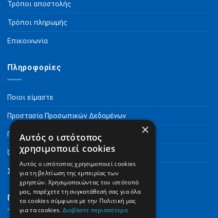
Τρόποι αποστολής
Τρόποι πληρωμής
Επικοινωνία
Πληροφορίες
Ποιοι είμαστε
Προστασία Προσωπικών Δεδομένων
×
Πνευματικά Δικαιώματα
Αυτός ο ιστότοπος
χρησιμοποιεί cookies
Όροι Χρήσης
Αυτός ο ιστότοπος χρησιμοποιεί cookies
Συχνές Ερωτήσεις
για τη βελτίωση της εμπειρίας των
χρηστών. Χρησιμοποιώντας τον ιστότοπό
μας, παρέχετε τη συγκατάθεσή σας για όλα
Γραφτείτε στο Newsletter
τα cookies σύμφωνα με την Πολιτική μας
για τα cookies.
Διαβάστε περισσότερα