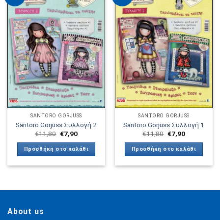
Πρόσθήκη
Πρόσθήκη
στην λίστα
στην λίστα
επιθυμιών
επιθυμιών
SANTORO GORJUSS
SANTORO GORJUSS
Santoro Gorjuss Συλλογή 2
Santoro Gorjuss Συλλογή 1
Original
Η
Original
Η
€
11,80
€
7,90
€
11,80
€
7,90
price
τρέχουσα
price
τρέχουσα
was:
τιμή
was:
τιμή
Προσθήκη στο καλάθι
Προσθήκη στο καλάθι
€11,80.
είναι:
€11,80.
είναι:
€7,90.
€7,90.
About us