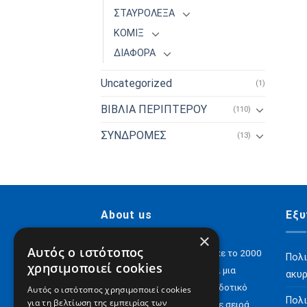
ΣΤΑΥΡΟΛΕΞΑ
ΚΟΜΙΞ
ΔΙΑΦΟΡΑ
Uncategorized
(1)
ΒΙΒΛΙΑ ΠΕΡΙΠΤΕΡΟΥ
(110)
ΣΥΝΔΡΟΜΕΣ
(13)
About us
Εξυ
×
Αυτός ο ιστότοπος
H Digital Content ΑΕ ιδρύθηκε το 2000
Πολι
χρησιμοποιεί cookies
και σήμερα έχει να επιδείξει μια
ακυ
αξιόλογη παρουσία στον εκδοτικό
Αυτός ο ιστότοπος χρησιμοποιεί cookies
Πολι
για τη βελτίωση της εμπειρίας των
χώρο με e-books αλλά και με σειρά