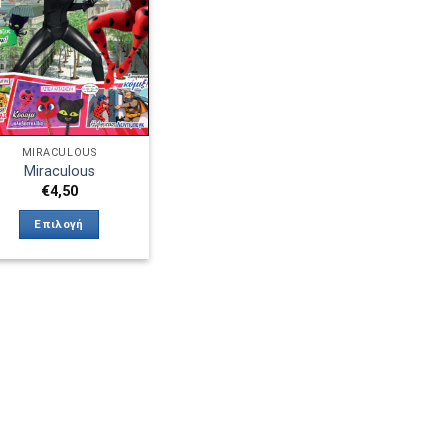
επιθυμιών
MIRACULOUS
Miraculous
€
4,50
Επιλογή
Αυτό
το
προϊόν
έχει
πολλαπλές
παραλλαγές.
Οι
επιλογές
μπορούν