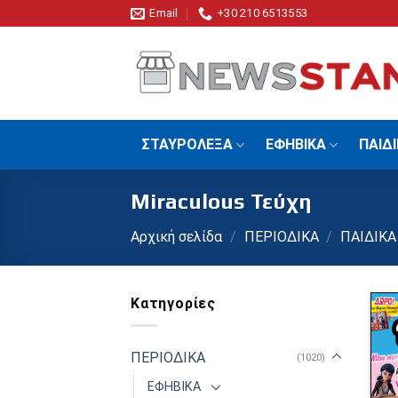
Skip
Email
+30 210 6513553
to
content
ΣΤΑΥΡΟΛΕΞΑ
ΕΦΗΒΙΚΑ
ΠΑΙΔ
Miraculous Τεύχη
Αρχική σελίδα
/
ΠΕΡΙΟΔΙΚΑ
/
ΠΑΙΔΙΚΑ
Κατηγορίες
ΠΕΡΙΟΔΙΚΑ
(1020)
ΕΦΗΒΙΚΑ