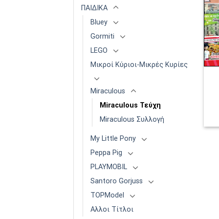
ΠΑΙΔΙΚΑ
Bluey
Gormiti
LEGO
Μικροί Κύριοι-Μικρές Κυρίες
Miraculous
Miraculous Τεύχη
Miraculous Συλλογή
My Little Pony
Peppa Pig
PLAYMOBIL
Santoro Gorjuss
TOPModel
Αλλοι Τίτλοι