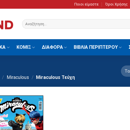
Ποιοι είμαστε
Όροι Χρήσης
Αναζήτηση
για:
ΙΚΑ
ΚΟΜΙΞ
ΔΙΑΦΟΡΑ
ΒΙΒΛΙΑ ΠΕΡΙΠΤΕΡΟΥ
/
Miraculous
/
Miraculous Τεύχη
Πρόσθήκη
στην λίστα