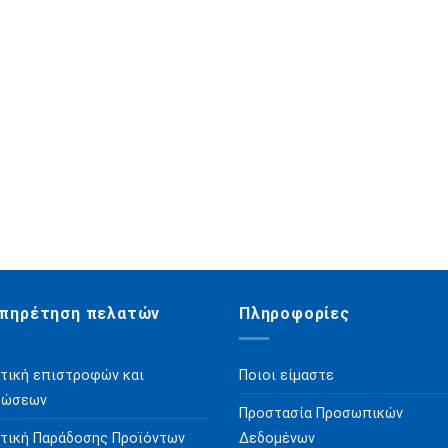
να
επιλεγούν
στη
σελίδα
του
προϊόντος
πηρέτηση πελατών
Πληροφορίες
τική επιστροφών και
Ποιοι είμαστε
ρώσεων
Προστασία Προσωπικών
τική Παράδοσης Προϊόντων
Δεδομένων