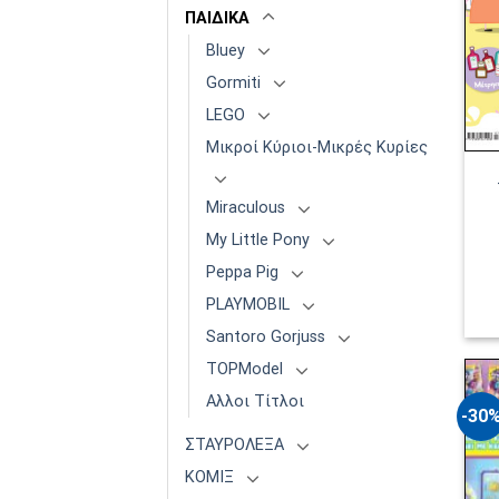
ΠΑΙΔΙΚΑ
Bluey
Gormiti
LEGO
Μικροί Κύριοι-Μικρές Κυρίες
Miraculous
My Little Pony
Peppa Pig
PLAYMOBIL
Santoro Gorjuss
TOPModel
Αλλοι Τίτλοι
-30
ΣΤΑΥΡΟΛΕΞΑ
ΚΟΜΙΞ