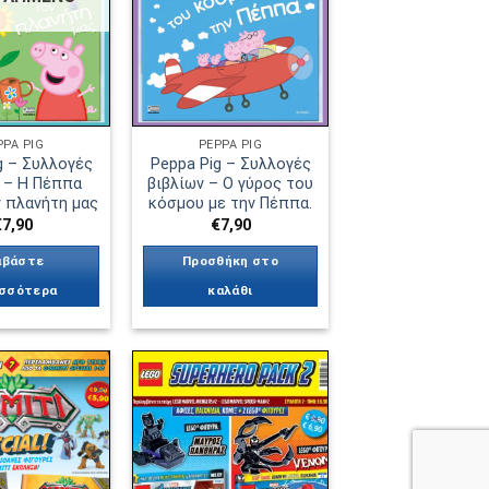
μπορούν
να
επιλεγούν
στη
σελίδα
του
PPA PIG
PEPPA PIG
g – Συλλογές
Peppa Pig – Συλλογές
προϊόντος
 – Η Πέππα
βιβλίων – Ο γύρος του
 πλανήτη μας
κόσμου με την Πέππα.
€
7,90
€
7,90
αβάστε
Προσθήκη στο
σσότερα
καλάθι
Πρόσθήκη
Πρόσθήκη
στην λίστα
στην λίστα
επιθυμιών
επιθυμιών