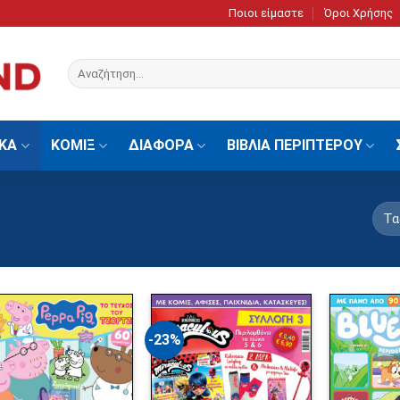
Ποιοι είμαστε
Όροι Χρήσης
Αναζήτηση
για:
ΙΚΑ
ΚΟΜΙΞ
ΔΙΑΦΟΡΑ
ΒΙΒΛΙΑ ΠΕΡΙΠΤΕΡΟΥ
-23%
Πρόσθήκη
Πρόσθήκη
στην λίστα
στην λίστα