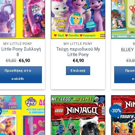
επιλογές
μπορούν
να
επιλεγούν
στη
σελίδα
του
MY LITTLE PONY
MY LITTLE PONY
B
 Little Pony Συλλογή
Τεύχη περιοδικού My
BLUEY 
προϊόντος
8
Little Pony
Original
Η
€
9,80
€
6,90
€
4,90
€
9,8
price
τρέχουσα
was:
τιμή
Προσθήκη στο
Επιλογή
Προσ
€9,80.
είναι:
€6,90.
καλάθι
κ
Αυτό
το
προϊόν
έχει
%
-30%
πολλαπλές
παραλλαγές.
Πρόσθήκη
Πρόσθήκη
στην λίστα
στην λίστα
Οι
επιθυμιών
επιθυμιών
επιλογές