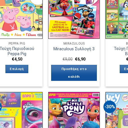
επιθυμιών
επιθυμιών
PEPPA PIG
MIRACULOUS
B
Τεύχη Περιοδικού
Τεύχη 
Miraculous Συλλογή 3
Peppa Pig
B
Original
Η
€
4,50
€
9,00
€
6,90
price
τρέχουσα
was:
τιμή
Επιλογή
Προσθήκη στο
Ε
€9,00.
είναι:
€6,90.
καλάθι
Αυτό
το
προϊόν
έχει
%
-30%
πολλαπλές
παραλλαγές.
Πρόσθήκη
Πρόσθήκη
στην λίστα
στην λίστα
Οι
επιθυμιών
επιθυμιών