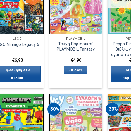
LEGO
PLAYMOBIL
PE
Τεύχη Περιοδικού
Peppa Pi
GO Ninjago Legacy 6
PLAYMOBIL Fantasy
βιβλίων
αγαπά τον
€
6,90
€
4,90
Προσθήκη στο
Επιλογή
Δι
καλάθι
περι
Αυτό
το
προϊόν
έχει
%
-30%
-30%
πολλαπλές
παραλλαγές.
Πρόσθήκη
Πρόσθήκη
στην λίστα
στην λίστα
Οι
επιθυμιών
επιθυμιών