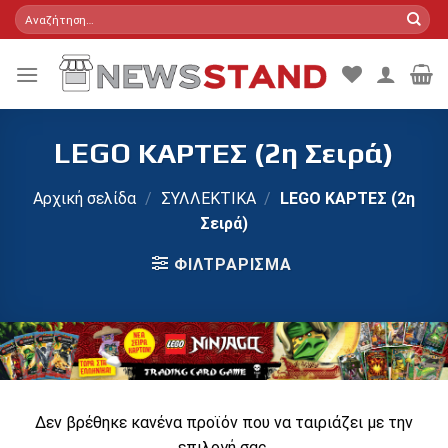
Skip
Αναζήτηση
για:
to
content
LEGO ΚΑΡΤΕΣ (2η Σειρά)
Αρχική σελίδα
/
ΣΥΛΛΕΚΤΙΚΑ
/
LEGO ΚΑΡΤΕΣ (2η
Σειρά)
ΦΙΛΤΡΆΡΙΣΜΑ
Δεν βρέθηκε κανένα προϊόν που να ταιριάζει με την
επιλογή σας.