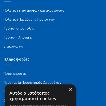
Πολιτική επιστροφών και ακυρώσεων
Πολιτική Παράδοσης Προϊόντων
Τρόποι αποστολής
Τρόποι πληρωμής
Επικοινωνία
Πληροφορίες
Ποιοι είμαστε
Προστασία Προσωπικών Δεδομένων
×
Πνευματικά Δικαιώματα
Αυτός ο ιστότοπος
χρησιμοποιεί cookies
Όροι Χρήσης
Αυτός ο ιστότοπος χρησιμοποιεί cookies