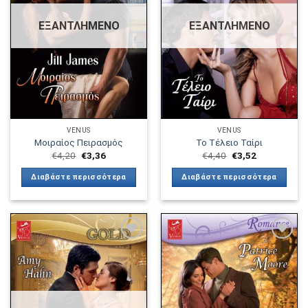
επιθυμιών
επιθυμιών
ΕΞΑΝΤΛΗΜΈΝΟ
ΕΞΑΝΤΛΗΜΈΝΟ
VENUS
VENUS
Μοιραίος Πειρασμός
Το Τέλειο Ταίρι
€
4,20
€
3,36
€
4,40
€
3,52
Διαβάστε περισσότερα
Διαβάστε περισσότερα
Πρόσθήκη
Πρόσθήκη
στην λίστα
στην λίστα
επιθυμιών
επιθυμιών