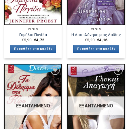
VENUS
VENUS
Γαμήλια Παγίδα
Η Αποπλάνηση μιας Λαίδης
€
5,90
€
4,72
€
5,20
€
4,16
Προσθήκη στο καλάθι
Προσθήκη στο καλάθι
Πρόσθήκη
Πρόσθήκη
στην λίστα
στην λίστα
επιθυμιών
επιθυμιών
ΕΞΑΝΤΛΗΜΈΝΟ
ΕΞΑΝΤΛΗΜΈΝΟ