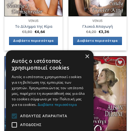
VENUS
VENUS
Το Δίλημμα της Κίρα
Γλυκιά Απαγωγή
€
5,80
€
4,64
€
4,20
€
3,36
Διαβάστε περισσότερα
Διαβάστε περισσότερα
×
Αυτός ο ιστότοπος
χρησιμοποιεί cookies
Αυτός ο ιστότοπος χρησιμοποιεί cookies
Πρόσθήκη
Πρόσθήκη
για τη βελτίωση της εμπειρίας των
στην λίστα
στην λίστα
χρηστών. Χρησιμοποιώντας τον ιστότοπό
επιθυμιών
επιθυμιών
μας, παρέχετε τη συγκατάθεσή σας για όλα
ΕΞΑΝΤΛΗΜΈΝΟ
τα cookies σύμφωνα με την Πολιτική μας
για τα cookies.
Διαβάστε περισσότερα
ΑΠΟΛΎΤΩΣ ΑΠΑΡΑΊΤΗΤΑ
ΑΠΌΔΟΣΗΣ