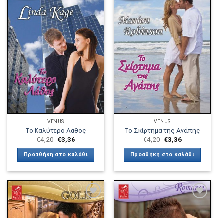
Πρόσθήκη
Πρόσθήκη
στην λίστα
στην λίστα
επιθυμιών
επιθυμιών
VENUS
VENUS
Το Καλύτερο Λάθος
Το Σκίρτημα της Αγάπης
€
4,20
€
3,36
€
4,20
€
3,36
Προσθήκη στο καλάθι
Προσθήκη στο καλάθι