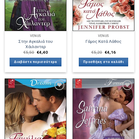
VENUS
VENUS
Στην Αγκαλιά του
Γάμος Κατά Λάθος
Χάιλαντερ
€
5,50
€
4,40
€
5,20
€
4,16
Διαβάστε περισσότερα
Προσθήκη στο καλάθι
Πρόσθήκη
Πρόσθήκη
στην λίστα
στην λίστα
επιθυμιών
επιθυμιών