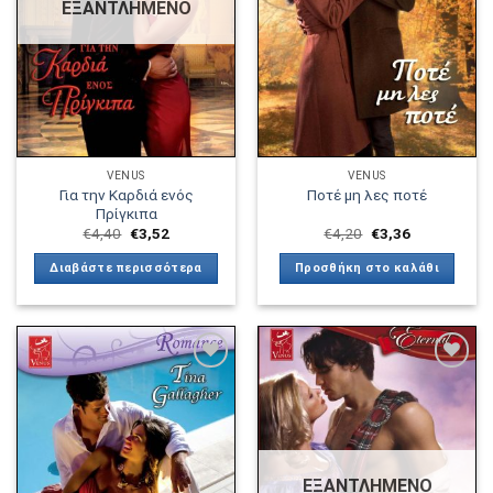
ΕΞΑΝΤΛΗΜΈΝΟ
VENUS
VENUS
Για την Καρδιά ενός
Ποτέ μη λες ποτέ
Πρίγκιπα
€
4,40
€
3,52
€
4,20
€
3,36
Διαβάστε περισσότερα
Προσθήκη στο καλάθι
Πρόσθήκη
Πρόσθήκη
στην λίστα
στην λίστα
επιθυμιών
επιθυμιών
ΕΞΑΝΤΛΗΜΈΝΟ