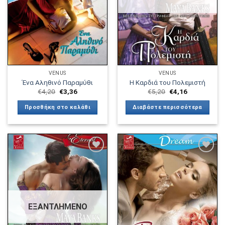
VENUS
VENUS
Ένα Αληθινό Παραμύθι
Η Καρδιά του Πολεμιστή
€
4,20
€
3,36
€
5,20
€
4,16
Προσθήκη στο καλάθι
Διαβάστε περισσότερα
Πρόσθήκη
Πρόσθήκη
στην λίστα
στην λίστα
επιθυμιών
επιθυμιών
ΕΞΑΝΤΛΗΜΈΝΟ