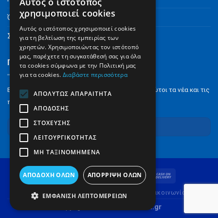
Αυτός ο ιστότοπος
χρησιμοποιεί cookies
Όροι Χρήσης
Αυτός ο ιστότοπος χρησιμοποιεί cookies
Συχνές Ερωτήσεις
για τη βελτίωση της εμπειρίας των
χρηστών. Χρησιμοποιώντας τον ιστότοπό
μας, παρέχετε τη συγκατάθεσή σας για όλα
Γραφτείτε στο Newsletter
τα cookies σύμφωνα με την Πολιτική μας
για τα cookies.
Διαβάστε περισσότερα
Εγγραφείτε στο NewsLetter για να μαθαίνετε πρώτοι τα νέα και τις
ΑΠΟΛΎΤΩΣ ΑΠΑΡΑΊΤΗΤΑ
προσφορές μας.
ΑΠΌΔΟΣΗΣ
ΣΤΌΧΕΥΣΗΣ
Εγγραφή
ΛΕΙΤΟΥΡΓΙΚΌΤΗΤΑΣ
ΜΗ ΤΑΞΙΝΟΜΗΜΈΝΑ
ΑΠΟΔΟΧΉ ΌΛΩΝ
ΑΠΌΡΡΙΨΗ ΌΛΩΝ
Ποιοι είμαστε
Όροι Χρήσης
FAQ
Επικοινωνία
ΕΜΦΆΝΙΣΗ ΛΕΠΤΟΜΕΡΕΙΏΝ
Copyright 2026 ©
newsstand.gr