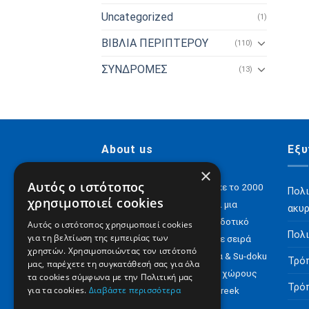
Uncategorized
(1)
ΒΙΒΛΙΑ ΠΕΡΙΠΤΕΡΟΥ
(110)
ΣΥΝΔΡΟΜΕΣ
(13)
About us
Εξυ
×
Αυτός ο ιστότοπος
H Digital Content ΑΕ ιδρύθηκε το 2000
Πολι
χρησιμοποιεί cookies
και σήμερα έχει να επιδείξει μια
ακυ
αξιόλογη παρουσία στον εκδοτικό
Αυτός ο ιστότοπος χρησιμοποιεί cookies
Πολι
για τη βελτίωση της εμπειρίας των
χώρο με e-books αλλά και με σειρά
χρηστών. Χρησιμοποιώντας τον ιστότοπό
περιοδικών για Σταυρόλεξα & Su-doku
Τρό
μας, παρέχετε τη συγκατάθεσή σας για όλα
αλλά και έντυπα σε άλλους χώρους
τα cookies σύμφωνα με την Πολιτική μας
Τρό
για τα cookies.
Διαβάστε περισσότερα
όπως το ‘Minimarket‘ ή το ‘Greek
Vegan‘.