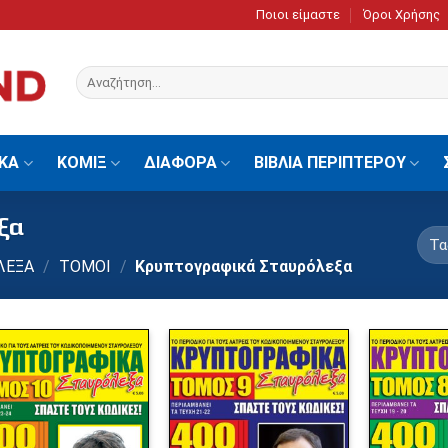
Ποιοι είμαστε
Όροι Χρήσης
Αναζήτηση
για:
ΙΚΑ
ΚΟΜΙΞ
ΔΙΑΦΟΡΑ
ΒΙΒΛΙΑ ΠΕΡΙΠΤΕΡΟΥ
ξα
ΛΕΞΑ
/
ΤΟΜΟΙ
/
Κρυπτογραφικά Σταυρόλεξα
Πρόσθήκη
Πρόσθήκη
στην λίστα
στην λίστα