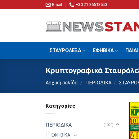
Skip
Email
+30 210 6513553
to
content
ΣΤΑΥΡΟΛΕΞΑ
ΕΦΗΒΙΚΑ
ΠΑΙΔ
Κρυπτογραφικά Σταυρόλε
Αρχική σελίδα
/
ΠΕΡΙΟΔΙΚΑ
/
ΣΤΑΥΡΟ
Κατηγορίες
ΠΕΡΙΟΔΙΚΑ
(1020)
ΕΦΗΒΙΚΑ