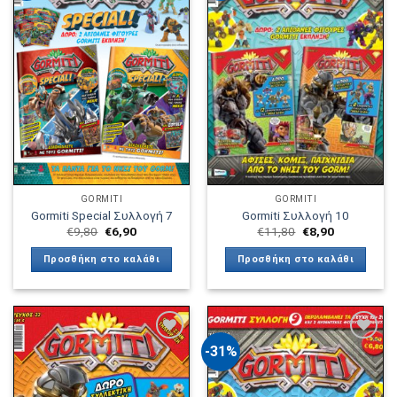
Πρόσθήκη
Πρόσθήκη
στην λίστα
στην λίστα
επιθυμιών
επιθυμιών
GORMITI
GORMITI
Gormiti Special Συλλογή 7
Gormiti Συλλογή 10
Original
Η
Original
Η
€
9,80
€
6,90
€
11,80
€
8,90
price
τρέχουσα
price
τρέχουσα
was:
τιμή
was:
τιμή
Προσθήκη στο καλάθι
Προσθήκη στο καλάθι
€9,80.
είναι:
€11,80.
είναι:
€6,90.
€8,90.
-31%
Πρόσθήκη
Πρόσθήκη
στην λίστα
στην λίστα