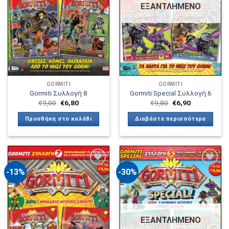
μπορούν
ΕΞΑΝΤΛΗΜΈΝΟ
να
επιλεγούν
στη
σελίδα
του
προϊόντος
GORMITI
GORMITI
Gormiti Συλλογή 8
Gormiti Special Συλλογή 6
Original
Η
Original
Η
€
9,00
€
6,80
€
9,80
€
6,90
price
τρέχουσα
price
τρέχουσα
was:
τιμή
was:
τιμή
Προσθήκη στο καλάθι
Διαβάστε περισσότερα
€9,00.
είναι:
€9,80.
είναι:
€6,80.
€6,90.
-13%
-30%
Πρόσθήκη
Πρόσθήκη
στην λίστα
στην λίστα
επιθυμιών
επιθυμιών
ΕΞΑΝΤΛΗΜΈΝΟ