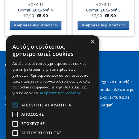
GORMITI
GORMITI
Gormiti Συλλογή 4
Gormiti Συλλογή 3
Original
Η
Original
Η
€
7,90
€
5,90
€
7,90
€
5,90
price
τρέχουσα
price
τρέχουσα
was:
τιμή
was:
τιμή
Διαβάστε περισσότερα
Διαβάστε περισσότερα
€7,90.
είναι:
€7,90.
είναι:
€5,90.
€5,90.
×
Αυτός ο ιστότοπος
χρησιμοποιεί cookies
Αυτός ο ιστότοπος χρησιμοποιεί cookies
About us
για τη βελτίωση της εμπειρίας των
χρηστών. Χρησιμοποιώντας τον ιστότοπό
μας, παρέχετε τη συγκατάθεσή σας για όλα
H Digital Content ΑΕ ιδρύθηκε το 2000 και σήμερα έχει να επιδείξει
τα cookies σύμφωνα με την Πολιτική μας
μια αξιόλογη παρουσία στον εκδοτικό χώρο με e-books αλλά και με
για τα cookies.
Διαβάστε περισσότερα
σειρά περιοδικών για Σταυρόλεξα & Su-doku αλλά και έντυπα σε
ΑΠΟΛΎΤΩΣ ΑΠΑΡΑΊΤΗΤΑ
άλλους χώρους όπως το ‘Minimarket‘ ή το ‘Greek Vegan‘.
ΑΠΌΔΟΣΗΣ
Περισσότερα..
ΣΤΌΧΕΥΣΗΣ
ΛΕΙΤΟΥΡΓΙΚΌΤΗΤΑΣ