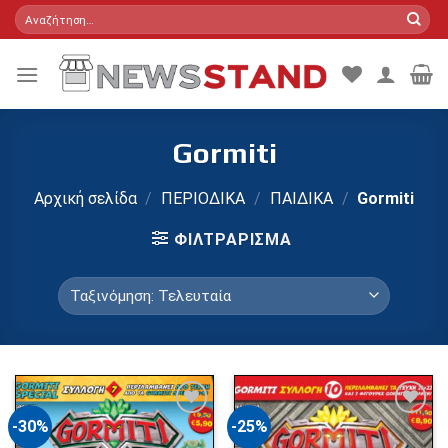
Skip
Αναζήτηση
για:
to
content
Gormiti
Αρχική σελίδα
/
ΠΕΡΙΟΔΙΚΑ
/
ΠΑΙΔΙΚΑ
/
Gormiti
ΦΙΛΤΡΆΡΙΣΜΑ
-30%
-25%