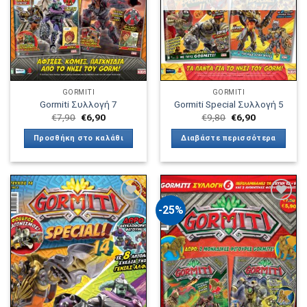
GORMITI
GORMITI
Gormiti Συλλογή 7
Gormiti Special Συλλογή 5
Original
Η
Original
Η
€
7,90
€
6,90
€
9,80
€
6,90
price
τρέχουσα
price
τρέχουσα
was:
τιμή
was:
τιμή
Προσθήκη στο καλάθι
Διαβάστε περισσότερα
€7,90.
είναι:
€9,80.
είναι:
€6,90.
€6,90.
-25%
Πρόσθήκη
Πρόσθήκη
στην λίστα
στην λίστα
επιθυμιών
επιθυμιών