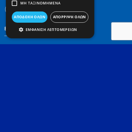
ΜΗ ΤΑΞΙΝΟΜΗΜΈΝΑ
ΑΠΟΔΟΧΉ ΌΛΩΝ
ΑΠΌΡΡΙΨΗ ΌΛΩΝ
Εξυπηρέτηση πελατών
ΕΜΦΆΝΙΣΗ ΛΕΠΤΟΜΕΡΕΙΏΝ
Πολιτική επιστροφών και ακυρώσεων
Πολιτική Παράδοσης Προϊόντων
Τρόποι αποστολής
Τρόποι πληρωμής
Επικοινωνία
Πληροφορίες
Ποιοι είμαστε