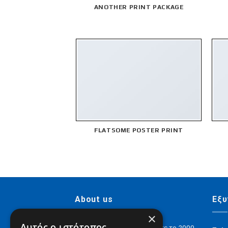
ANOTHER PRINT PACKAGE
FLATSOME POSTER PRINT
About us
Εξυ
×
Αυτός ο ιστότοπος
H Digital Content ΑΕ ιδρύθηκε το 2000